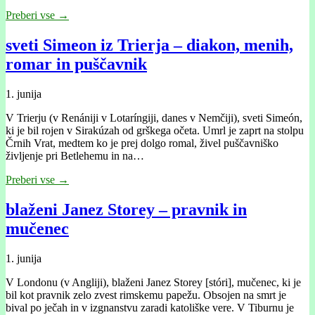
Preberi vse →
sveti Simeon iz Trierja – diakon, menih,
romar in puščavnik
1. junija
V Trierju (v Renániji v Lotaríngiji, danes v Nemčiji), sveti Simeón,
ki je bil rojen v Sirakúzah od grškega očeta. Umrl je zaprt na stolpu
Črnih Vrat, medtem ko je prej dolgo romal, živel puščavniško
življenje pri Betlehemu in na…
Preberi vse →
blaženi Janez Storey – pravnik in
mučenec
1. junija
V Londonu (v Angliji), blaženi Janez Storey [stóri], mučenec, ki je
bil kot pravnik zelo zvest rimskemu papežu. Obsojen na smrt je
bival po ječah in v izgnanstvu zaradi katoliške vere. V Tiburnu je