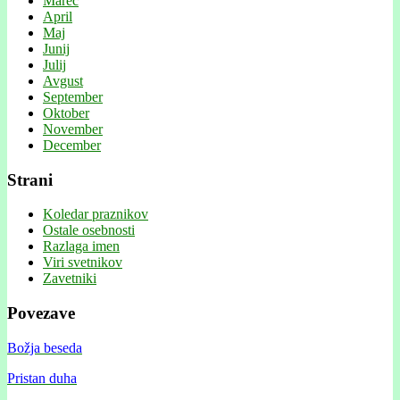
Marec
April
Maj
Junij
Julij
Avgust
September
Oktober
November
December
Strani
Koledar praznikov
Ostale osebnosti
Razlaga imen
Viri svetnikov
Zavetniki
Povezave
Božja beseda
Pristan duha