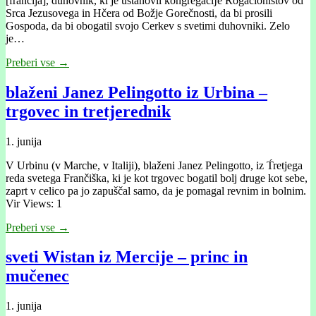
[frančíja], duhovnik, ki je ustanovil kongregacĳe Rogacionistov od
Srca Jezusovega in Hčera od Božje Gorečnosti, da bi prosili
Gospoda, da bi obogatil svojo Cerkev s svetimi duhovniki. Zelo
je…
Preberi vse →
blaženi Janez Pelingotto iz Urbina –
trgovec in tretjerednik
1. junija
V Urbinu (v Marche, v Italiji), blaženi Janez Pelingotto, iz T́retjega
reda svetega Frančiška, ki je kot trgovec bogatil bolj druge kot sebe,
zaprt v celico pa jo zapuščal samo, da je pomagal revnim in bolnim.
Vir Views: 1
Preberi vse →
sveti Wistan iz Mercije – princ in
mučenec
1. junija