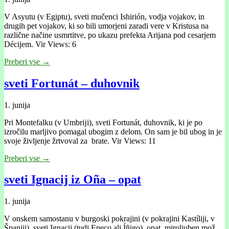
V Asyutu (v Egiptu), sveti mučenci Ishirión, vodja vojakov, in
drugih pet vojakov, ki so bili umorjeni zaradi vere v Kristusa na
različne načine usmrtitve, po ukazu prefekta Arijana pod cesarjem
Décijem. Vir Views: 6
Preberi vse →
sveti Fortunát – duhovnik
1. junija
Pri Montefalku (v Umbrĳi), sveti Fortunát, duhovnik, ki je po
izročilu marljivo pomagal ubogim z delom. On sam je bil ubog in je
svoje življenje žrtvoval za brate. Vir Views: 11
Preberi vse →
sveti Ignacij iz Oña – opat
1. junija
V onskem samostanu v burgoski pokrajini (v pokrajini Kastíliji, v
Španiji), sveti Ignacij (tudi Eneco ali Íñigo), opat, miroljuben mož,