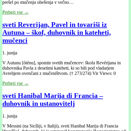
prešel po mučenju obešenja v večno…
Preberi vse →
sveti Reverijan, Pavel in tovariši iz
Autuna – škof, duhovnik in kateheti,
mučenci
1. junija
V Autunu [óténu], spomin svetih mučencev: škofa Revérijana in
duhovnika Pavla z desetimi kateheti, ki so bili pod vladarjem
Avrelijem ovenčani z mučeništvom. († 273/274) Vir Views: 0
Preberi vse →
sveti Hanibal Marĳa di Francia –
duhovnik in ustanovitelj
1. junija
V Messini (na Sicílĳi, v Italĳi), sveti Hanibal Marĳa di Francia