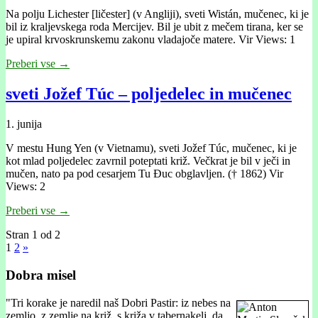
Na polju Lichester [ličester] (v Angliji), sveti Wistán, mučenec, ki je
bil iz kraljevskega roda Mercijev. Bil je ubit z mečem tirana, ker se
je upiral krvoskrunskemu zakonu vladajoče matere. Vir Views: 1
Preberi vse →
sveti Jožef Túc – poljedelec in mučenec
1. junija
V mestu Hung Yen (v Vietnamu), sveti Jožef Túc, mučenec, ki je
kot mlad poljedelec zavrnil poteptati križ. Večkrat je bil v ječi in
mučen, nato pa pod cesarjem Tu Đuc obglavljen. († 1862) Vir
Views: 2
Preberi vse →
Stran 1 od 2
1
2
»
Dobra misel
"
Tri korake je naredil naš Dobri Pastir: iz nebes na
zemljo, z zemlje na križ, s križa v tabernakelj, da