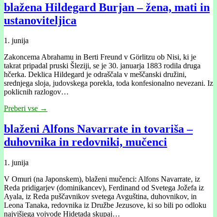
blažena Hildegard Burjan – žena, mati in
ustanoviteljica
1. junija
Zakoncema Abrahamu in Berti Freund v Görlitzu ob Nisi, ki je
takrat pripadal pruski Šleziji, se je 30. januarja 1883 rodila druga
hčerka. Deklica Hildegard je odraščala v meščanski družini,
srednjega sloja, judovskega porekla, toda konfesionalno nevezani. Iz
poklicnih razlogov…
Preberi vse →
blaženi Alfons Navarrate in tovariša –
duhovnika in redovniki, mučenci
1. junija
V Omuri (na Japonskem), blaženi mučenci: Alfons Navarrate, iz
Reda pridigarjev (dominikancev), Ferdinand od Svetega Jožefa iz
Ayala, iz Reda puščavnikov svetega Avguština, duhovnikov, in
Leona Tanaka, redovnika iz Družbe Jezusove, ki so bili po odloku
najvišjega vojvode Hidetada skupaj…