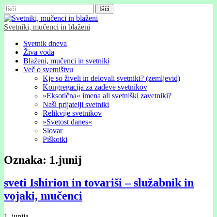
Išči:
Svetniki, mučenci in blaženi
Glavni
Skip
Svetnik dneva
to
Živa voda
meni
content
Blaženi, mučenci in svetniki
Več o svetništvu
Kje so živeli in delovali svetniki? (zemljevid)
Kongregacija za zadeve svetnikov
»Eksotična« imena ali svetniški zavetniki?
Naši prijatelji svetniki
Relikvije svetnikov
»Svetost danes«
Slovar
Piškotki
Oznaka:
1.junij
sveti Ishirion in tovariši – služabnik in
vojaki, mučenci
1. junija