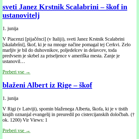
sveti Janez Krstnik Scalabrini – škof in
ustanovitelj
1. junija
V Piacenzi [pĳačénci] (v Italĳi), sveti Janez Krstnik Scalabrini
[skalabríni], škof, ki je na mnoge načine pomagal tej Cerkvi. Zelo
marljiv je bil do duhovnikov, poljedelcev in delavcev, toda
predvsem je skrbel za priseljence v ameriška mesta. Zanje je
ustanovil…
Preberi vse →
blaženi Albert iz Rige – škof
1. junija
V Rigi (v Latviji), spomin blaženega Alberta, škofa, ki je v tistih
krajih oznanjal evangelij in preuredil po cistercijanskih določbah. (†
ok. 1200) Vir Views: 1
Preberi vse →