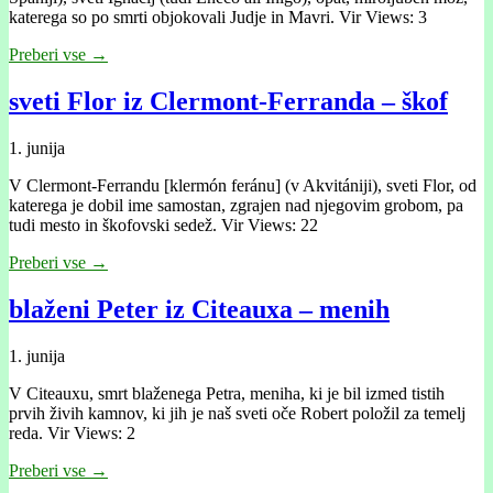
katerega so po smrti objokovali Judje in Mavri. Vir Views: 3
Preberi vse →
sveti Flor iz Clermont-Ferranda – škof
1. junija
V Clermont-Ferrandu [klermón feránu] (v Akvitániji), sveti Flor, od
katerega je dobil ime samostan, zgrajen nad njegovim grobom, pa
tudi mesto in škofovski sedež. Vir Views: 22
Preberi vse →
blaženi Peter iz Citeauxa – menih
1. junija
V Citeauxu, smrt blaženega Petra, meniha, ki je bil izmed tistih
prvih živih kamnov, ki jih je naš sveti oče Robert položil za temelj
reda. Vir Views: 2
Preberi vse →