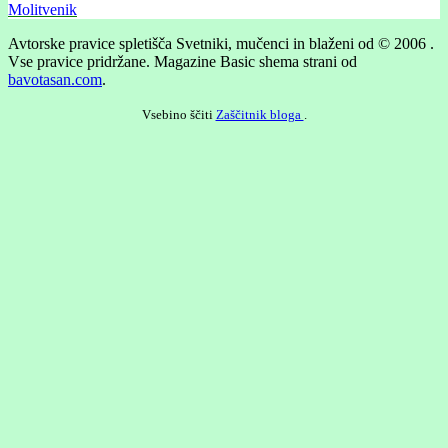
Molitvenik
Avtorske pravice spletišča Svetniki, mučenci in blaženi od © 2006 .
Vse pravice pridržane.
Magazine Basic shema strani od
bavotasan.com
.
Vsebino ščiti
Zaščitnik bloga
.