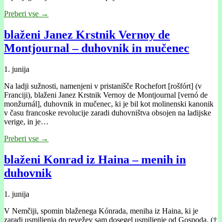
Preberi vse →
blaženi Janez Krstnik Vernoy de
Montjournal – duhovnik in mučenec
1. junija
Na ladji sužnosti, namenjeni v pristanišče Rochefort [rošfórt] (v
Franciji), blaženi Janez Krstnik Vernoy de Montjournal [vernó de
monžurnál], duhovnik in mučenec, ki je bil kot molinenski kanonik
v času francoske revolucije zaradi duhovništva obsojen na ladijske
verige, in je…
Preberi vse →
blaženi Konrad iz Haina – menih in
duhovnik
1. junija
V Nemčiji, spomin blaženega Kónrada, meniha iz Haina, ki je
zaradi usmiljenja do revežev sam dosegel usmiljenje od Gospoda. (†