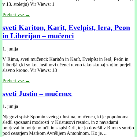
v 13. stoletju) Vir Views: 1
Preberi vse →
sveti Kariton, Karit, Evelpist, Iera, Peon
in Liberijan – mučenci
1. junija
V Rimu, sveti mučenci: Karitón in Karít, Evelpíst in Ierá, Peón in
Liberiján,ki so kot Justinovi učenci ravno tako skupaj z njim prejeli
slavno krono. Vir Views: 18
Preberi vse →
sveti Justin – mučenec
1. junija
Njegovi spisi: Spomin svetega Justína, mučenca, ki je popolnoma
sledil spoznani modrosti v Kristusovi resnici, in z navadami
potrjeval in potrjeno učil in s spisi širil, ter jo dovršil v Rimu s smrtjo
pod cesarjem Markom Avrélĳem Antonínom. Ko je…