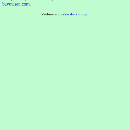
bavotasan.com
.
Vsebino ščiti
Zaščitnik bloga
.