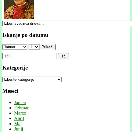
Iskanje po datumu
Prikaži
Išči:
Kategorije
Kategorije
Meseci
Januar
Februar
Marec
April
Maj
Junij