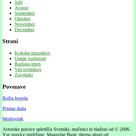
Julij
Avgust
September
Oktober
November
December
Strani
Koledar praznikov
Ostale osebnosti
Razlaga imen
Viri svetnikov
Zavetniki
Povezave
Božja beseda
Pristan duha
Molitvenik
Avtorske pravice spletišča Svetniki, mučenci in blaženi od © 2006 .
Vse pravice pridržane.
Magazine Basic shema strani od