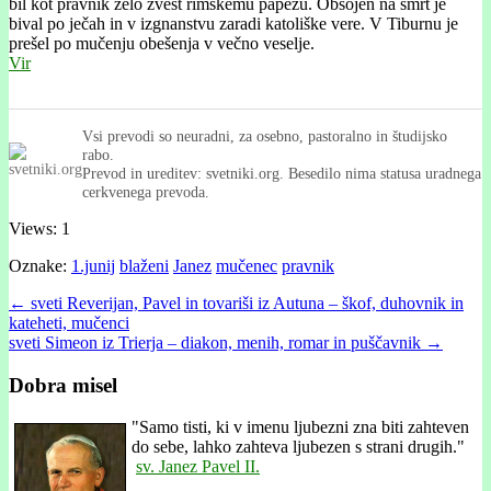
bil kot pravnik zelo zvest rimskemu papežu. Obsojen na smrt je
bival po ječah in v izgnanstvu zaradi katoliške vere. V Tiburnu je
prešel po mučenju obešenja v večno veselje.
Vir
Vsi prevodi so neuradni, za osebno, pastoralno in študijsko
rabo.
Prevod in ureditev: svetniki.org. Besedilo nima statusa uradnega
cerkvenega prevoda.
Views: 1
Oznake:
1.junij
blaženi
Janez
mučenec
pravnik
Post
← sveti Reverijan, Pavel in tovariši iz Autuna – škof, duhovnik in
kateheti, mučenci
navigation
sveti Simeon iz Trierja – diakon, menih, romar in puščavnik →
Dobra misel
"
Samo tisti, ki v imenu ljubezni zna biti zahteven
do sebe, lahko zahteva ljubezen s strani drugih."
sv. Janez Pavel II.