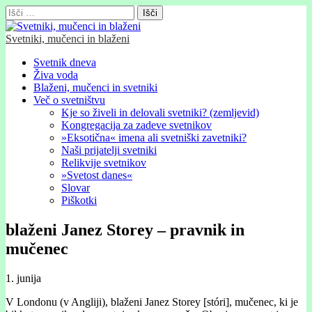
Išči:
Svetniki, mučenci in blaženi
Glavni
Skip
Svetnik dneva
to
Živa voda
meni
content
Blaženi, mučenci in svetniki
Več o svetništvu
Kje so živeli in delovali svetniki? (zemljevid)
Kongregacija za zadeve svetnikov
»Eksotična« imena ali svetniški zavetniki?
Naši prijatelji svetniki
Relikvije svetnikov
»Svetost danes«
Slovar
Piškotki
blaženi Janez Storey – pravnik in
mučenec
1. junija
V Londonu (v Angliji), blaženi Janez Storey [stóri], mučenec, ki je