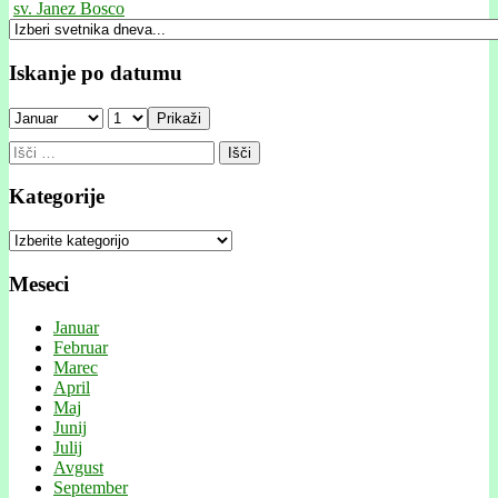
sv. Janez Bosco
Iskanje po datumu
Prikaži
Išči:
Kategorije
Kategorije
Meseci
Januar
Februar
Marec
April
Maj
Junij
Julij
Avgust
September