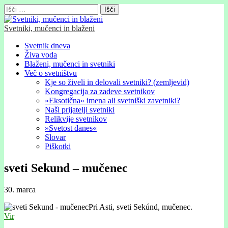
Išči:
Svetniki, mučenci in blaženi
Glavni
Skip
Svetnik dneva
to
Živa voda
meni
content
Blaženi, mučenci in svetniki
Več o svetništvu
Kje so živeli in delovali svetniki? (zemljevid)
Kongregacija za zadeve svetnikov
»Eksotična« imena ali svetniški zavetniki?
Naši prijatelji svetniki
Relikvije svetnikov
»Svetost danes«
Slovar
Piškotki
sveti Sekund – mučenec
30. marca
Pri Asti, sveti Sekúnd, mučenec.
Vir