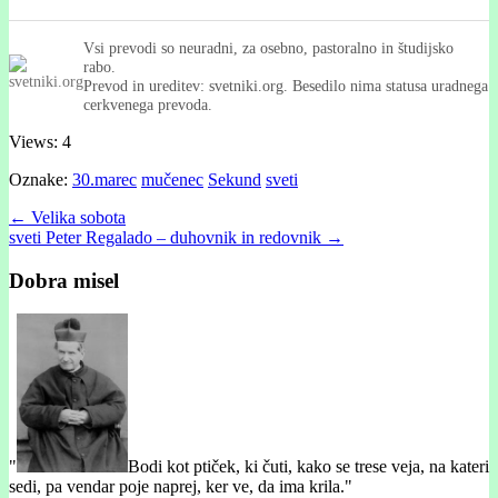
Vsi prevodi so neuradni, za osebno, pastoralno in študijsko
rabo.
Prevod in ureditev: svetniki.org. Besedilo nima statusa uradnega
cerkvenega prevoda.
Views: 4
Oznake:
30.marec
mučenec
Sekund
sveti
Post
← Velika sobota
sveti Peter Regalado – duhovnik in redovnik →
navigation
Dobra misel
"
Bodi kot ptiček, ki čuti, kako se trese veja, na kateri
sedi, pa vendar poje naprej, ker ve, da ima krila."