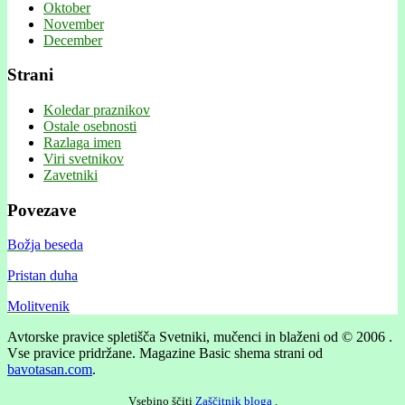
Oktober
November
December
Strani
Koledar praznikov
Ostale osebnosti
Razlaga imen
Viri svetnikov
Zavetniki
Povezave
Božja beseda
Pristan duha
Molitvenik
Avtorske pravice spletišča Svetniki, mučenci in blaženi od © 2006 .
Vse pravice pridržane.
Magazine Basic shema strani od
bavotasan.com
.
Vsebino ščiti
Zaščitnik bloga
.