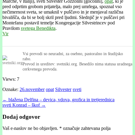
Marche, v Italiji), sveti Silvester Gozzolini [gocolíni],
opat
, ki je
pred odprtim grobom prijatelja, malo prej umrlega, spoznal vso
nečimernost sveta, se umaknil v puščavo in je menjaval različna
bivališča, da bi se bolj skril pred ljudmi. Slednjič je v puščavi pri
Montefanu postavil temelje Kongregacije Silvestrincev pod
Pravilom
svetega Benedikta
.
Vir
Vsi prevodi so neuradni, za osebno, pastoralno in študijsko
rabo.
Prevod in ureditev: svetniki.org. Besedilo nima statusa uradnega
cerkvenega prevoda.
Views: 7
Oznake:
26.november
opat
Silvester
sveti
Post
← blažena Delfina – devica, vdova, grofica in tretjerednica
sveti Konrad – škof →
navigation
Dodaj odgovor
Vaš e-naslov ne bo objavljen.
*
označuje zahtevana polja