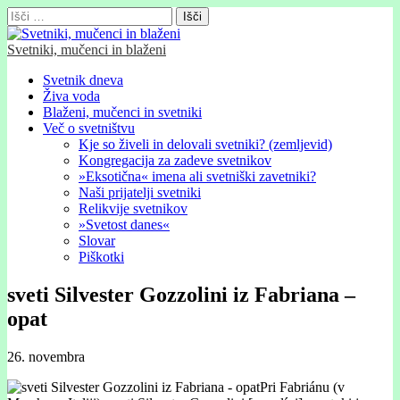
Išči:
Svetniki, mučenci in blaženi
Glavni
Skip
Svetnik dneva
to
Živa voda
meni
content
Blaženi, mučenci in svetniki
Več o svetništvu
Kje so živeli in delovali svetniki? (zemljevid)
Kongregacija za zadeve svetnikov
»Eksotična« imena ali svetniški zavetniki?
Naši prijatelji svetniki
Relikvije svetnikov
»Svetost danes«
Slovar
Piškotki
sveti Silvester Gozzolini iz Fabriana –
opat
26. novembra
Pri Fabriánu (v