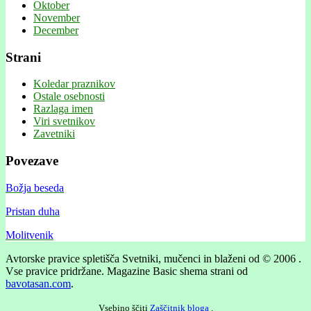
Oktober
November
December
Strani
Koledar praznikov
Ostale osebnosti
Razlaga imen
Viri svetnikov
Zavetniki
Povezave
Božja beseda
Pristan duha
Molitvenik
Avtorske pravice spletišča Svetniki, mučenci in blaženi od © 2006 .
Vse pravice pridržane.
Magazine Basic shema strani od
bavotasan.com
.
Vsebino ščiti
Zaščitnik bloga
.