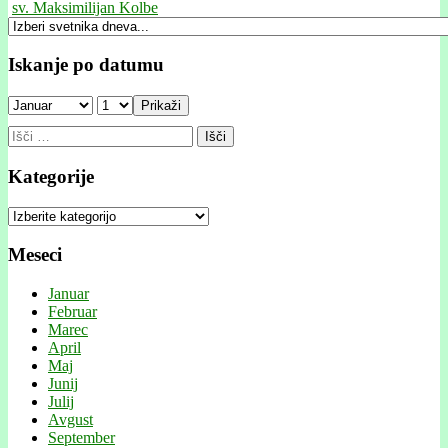
sv. Maksimilijan Kolbe
Iskanje po datumu
Prikaži
Išči:
Kategorije
Kategorije
Meseci
Januar
Februar
Marec
April
Maj
Junij
Julij
Avgust
September