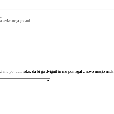
o.
ega cerkvenega prevoda.
bi mu ponudil roko, da bi ga dvignil in mu pomagal z novo močjo nadalj