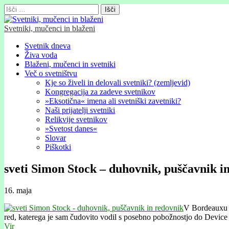
Išči:
Svetniki, mučenci in blaženi
Glavni
Skip
Svetnik dneva
to
Živa voda
meni
content
Blaženi, mučenci in svetniki
Več o svetništvu
Kje so živeli in delovali svetniki? (zemljevid)
Kongregacija za zadeve svetnikov
»Eksotična« imena ali svetniški zavetniki?
Naši prijatelji svetniki
Relikvije svetnikov
»Svetost danes«
Slovar
Piškotki
sveti Simon Stock – duhovnik, puščavnik i
16. maja
V Bordeauxu [b
red, katerega je sam čudovito vodil s posebno pobožnostjo do Devic
Vir