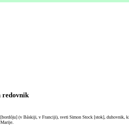
n redovnik
ordóju] (v Báskĳi, v Francĳi), sveti Simon Stock [stok], duhovnik, ki 
e Marĳe.