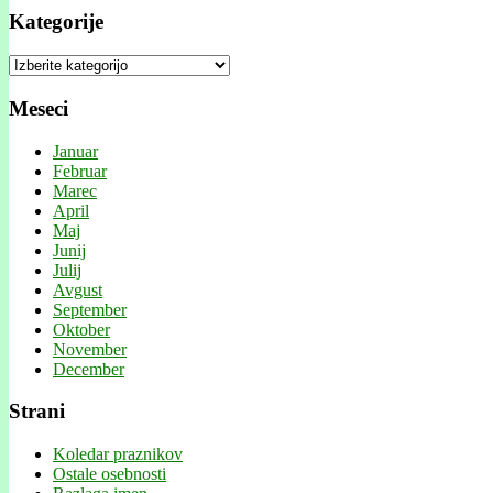
Kategorije
Kategorije
Meseci
Januar
Februar
Marec
April
Maj
Junij
Julij
Avgust
September
Oktober
November
December
Strani
Koledar praznikov
Ostale osebnosti