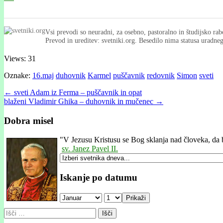
Vsi prevodi so neuradni, za osebno, pastoralno in študijsko rab
Prevod in ureditev: svetniki.org. Besedilo nima statusa uradn
Views: 31
Oznake:
16.maj
duhovnik
Karmel
puščavnik
redovnik
Simon
sveti
Post
← sveti Adam iz Ferma – puščavnik in opat
blaženi Vladimir Ghika – duhovnik in mučenec →
navigation
Dobra misel
"
V Jezusu Kristusu se Bog sklanja nad človeka, da 
sv. Janez Pavel II.
Iskanje po datumu
Prikaži
Išči: