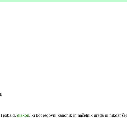
n
i Teobald,
diakon
, ki kot redovni kanonik in načelnik urada ni nikdar še