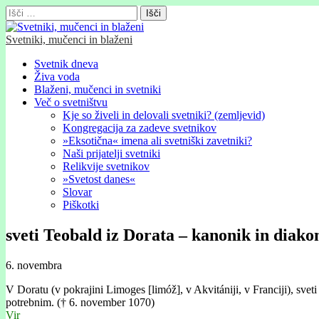
Išči:
Svetniki, mučenci in blaženi
Glavni
Skip
Svetnik dneva
to
Živa voda
meni
content
Blaženi, mučenci in svetniki
Več o svetništvu
Kje so živeli in delovali svetniki? (zemljevid)
Kongregacija za zadeve svetnikov
»Eksotična« imena ali svetniški zavetniki?
Naši prijatelji svetniki
Relikvije svetnikov
»Svetost danes«
Slovar
Piškotki
sveti Teobald iz Dorata – kanonik in diako
6. novembra
V Doratu (v pokrajini Limoges [limóž], v Akvitániji, v Franciji), svet
potrebnim. († 6. november 1070)
Vir