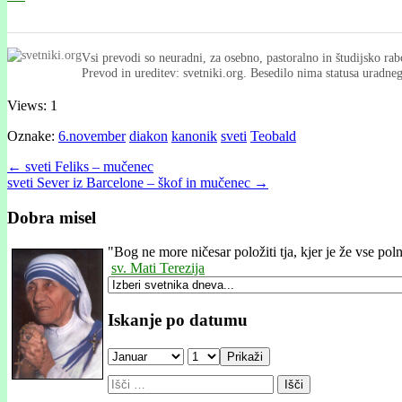
Vsi prevodi so neuradni, za osebno, pastoralno in študijsko rab
Prevod in ureditev: svetniki.org. Besedilo nima statusa uradn
Views: 1
Oznake:
6.november
diakon
kanonik
sveti
Teobald
Post
← sveti Feliks – mučenec
sveti Sever iz Barcelone – škof in mučenec →
navigation
Dobra misel
"
Bog ne more ničesar položiti tja, kjer je že vse poln
sv. Mati Terezija
Iskanje po datumu
Prikaži
Išči: