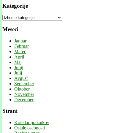
Kategorije
Kategorije
Meseci
Januar
Februar
Marec
April
Maj
Junij
Julij
Avgust
September
Oktober
November
December
Strani
Koledar praznikov
Ostale osebnosti