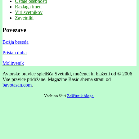
Ostale osebnosti
Razlaga imen
Viri svetnikov
Zavetniki
Povezave
Božja beseda
Pristan duha
Molitvenik
Avtorske pravice spletišča Svetniki, mučenci in blaženi od © 2006 .
Vse pravice pridržane.
Magazine Basic shema strani od
bavotasan.com
.
Vsebino ščiti
Zaščitnik bloga
.