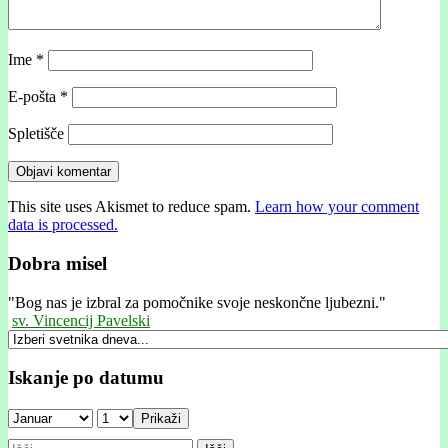
Ime
*
E-pošta
*
Spletišče
This site uses Akismet to reduce spam.
Learn how your comment
data is processed.
Dobra misel
"
Bog nas je izbral za pomočnike svoje neskončne ljubezni."
sv. Vincencij Pavelski
Iskanje po datumu
Prikaži
Išči: