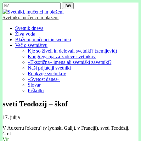
Išči:
Svetniki, mučenci in blaženi
Glavni
Skip
Svetnik dneva
to
Živa voda
meni
content
Blaženi, mučenci in svetniki
Več o svetništvu
Kje so živeli in delovali svetniki? (zemljevid)
Kongregacija za zadeve svetnikov
»Eksotična« imena ali svetniški zavetniki?
Naši prijatelji svetniki
Relikvije svetnikov
»Svetost danes«
Slovar
Piškotki
sveti Teodozij – škof
17. julija
V Auxerru [okséru] (v lyonski Galiji, v Franciji), sveti Teodózij,
škof.
Vir