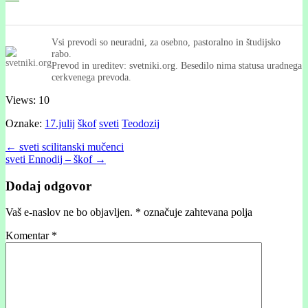
Vsi prevodi so neuradni, za osebno, pastoralno in študijsko
rabo.
Prevod in ureditev: svetniki.org. Besedilo nima statusa uradnega
cerkvenega prevoda.
Views: 10
Oznake:
17.julij
škof
sveti
Teodozij
Post
← sveti scilitanski mučenci
sveti Ennodij – škof →
navigation
Dodaj odgovor
Vaš e-naslov ne bo objavljen.
*
označuje zahtevana polja
Komentar
*