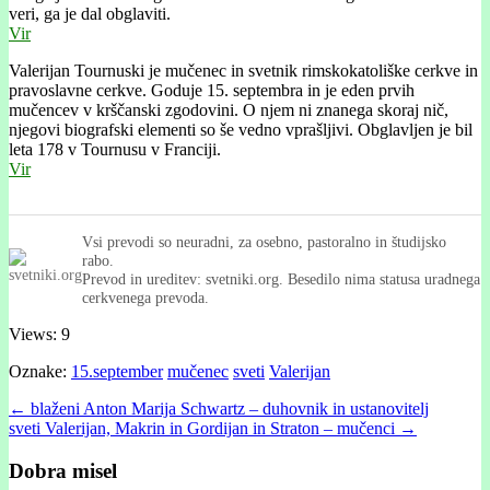
veri, ga je dal obglaviti.
Vir
Valerijan Tournuski je mučenec in svetnik rimskokatoliške cerkve in
pravoslavne cerkve. Goduje 15. septembra in je eden prvih
mučencev v krščanski zgodovini. O njem ni znanega skoraj nič,
njegovi biografski elementi so še vedno vprašljivi. Obglavljen je bil
leta 178 v Tournusu v Franciji.
Vir
Vsi prevodi so neuradni, za osebno, pastoralno in študijsko
rabo.
Prevod in ureditev: svetniki.org. Besedilo nima statusa uradnega
cerkvenega prevoda.
Views: 9
Oznake:
15.september
mučenec
sveti
Valerijan
Post
← blaženi Anton Marija Schwartz – duhovnik in ustanovitelj
sveti Valerijan, Makrin in Gordijan in Straton – mučenci →
navigation
Dobra misel