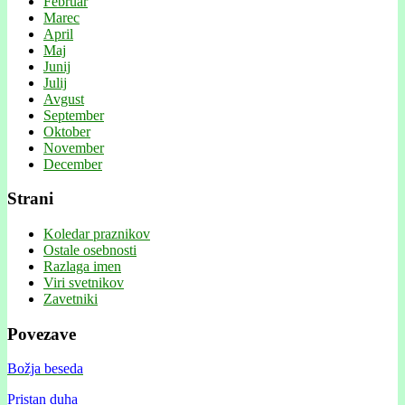
Februar
Marec
April
Maj
Junij
Julij
Avgust
September
Oktober
November
December
Strani
Koledar praznikov
Ostale osebnosti
Razlaga imen
Viri svetnikov
Zavetniki
Povezave
Božja beseda
Pristan duha