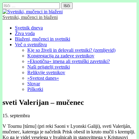
Išči:
Svetniki, mučenci in blaženi
Glavni
Skip
Svetnik dneva
to
Živa voda
meni
content
Blaženi, mučenci in svetniki
Več o svetništvu
Kje so živeli in delovali svetniki? (zemljevid)
Kongregacija za zadeve svetnikov
»Eksotična« imena ali svetniški zavetniki?
Naši prijatelji svetniki
Relikvije svetnikov
»Svetost danes«
Slovar
Piškotki
sveti Valerijan – mučenec
15. septembra
V Tournu [túrnu] (pri reki Saoni v Lyonski Galiji), sveti Valeriján,
mučenec, katerega je načelnik Prisk obesil in kruto mučil s kremplji.
Ko ga je videl veselega v hvalnicah in stanovitnega v Kristusovi