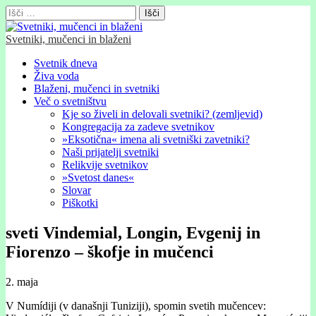
Išči:
Svetniki, mučenci in blaženi
Glavni
Skip
Svetnik dneva
to
Živa voda
meni
content
Blaženi, mučenci in svetniki
Več o svetništvu
Kje so živeli in delovali svetniki? (zemljevid)
Kongregacija za zadeve svetnikov
»Eksotična« imena ali svetniški zavetniki?
Naši prijatelji svetniki
Relikvije svetnikov
»Svetost danes«
Slovar
Piškotki
sveti Vindemial, Longin, Evgenij in
Fiorenzo – škofje in mučenci
2. maja
V Numídiji (v današnji Tuniziji), spomin svetih mučencev: