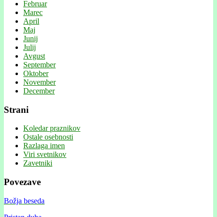
Februar
Marec
April
Maj
Junij
Julij
Avgust
September
Oktober
November
December
Strani
Koledar praznikov
Ostale osebnosti
Razlaga imen
Viri svetnikov
Zavetniki
Povezave
Božja beseda