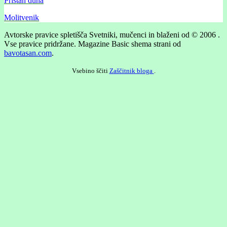
Pristan duha
Molitvenik
Avtorske pravice spletišča Svetniki, mučenci in blaženi od © 2006 .
Vse pravice pridržane.
Magazine Basic shema strani od
bavotasan.com
.
Vsebino ščiti
Zaščitnik bloga
.