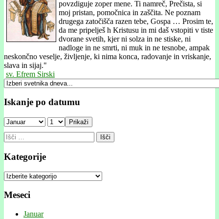
povzdiguje zoper mene. Ti namreč, Prečista, si
moj pristan, pomočnica in zaščita. Ne poznam
drugega zatočišča razen tebe, Gospa … Prosim te,
da me pripelješ h Kristusu in mi daš vstopiti v tiste
dvorane svetih, kjer ni solza in ne stiske, ni
nadloge in ne smrti, ni muk in ne tesnobe, ampak
neskončno veselje, življenje, ki nima konca, radovanje in vriskanje,
slava in sijaj."
sv. Efrem Sirski
Iskanje po datumu
Prikaži
Išči:
Kategorije
Kategorije
Meseci
Januar