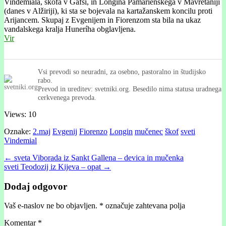
Vindemiála, škofa v Gafsi, in Longína Pamarienskega v Mavretániji
(danes v Alžiriji), ki sta se bojevala na kartažanskem koncilu proti
Arijancem. Skupaj z Evgenijem in Fiorenzom sta bila na ukaz
vandalskega kralja Huneríha obglavljena.
Vir
Vsi prevodi so neuradni, za osebno, pastoralno in študijsko
rabo.
Prevod in ureditev: svetniki.org. Besedilo nima statusa uradnega
cerkvenega prevoda.
Views: 10
Oznake:
2.maj
Evgenij
Fiorenzo
Longin
mučenec
škof
sveti
Vindemial
Post
← sveta Viborada iz Sankt Gallena – devica in mučenka
sveti Teodozij iz Kijeva – opat →
navigation
Dodaj odgovor
Vaš e-naslov ne bo objavljen.
*
označuje zahtevana polja
Komentar
*