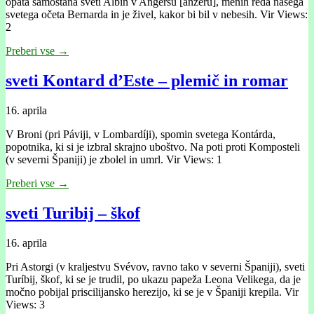
opata samostana sveti Albin v Angersu [anžéru], menih reda našega
svetega očeta Bernarda in je živel, kakor bi bil v nebesih. Vir Views:
2
Preberi vse →
sveti Kontard d’Este – plemič in romar
16. aprila
V Broni (pri Páviji, v Lombardíji), spomin svetega Kontárda,
popotnika, ki si je izbral skrajno uboštvo. Na poti proti Komposteli
(v severni Španiji) je zbolel in umrl. Vir Views: 1
Preberi vse →
sveti Turibij – škof
16. aprila
Pri Astorgi (v kraljestvu Svévov, ravno tako v severni Španiji), sveti
Turíbij, škof, ki se je trudil, po ukazu papeža Leona Velikega, da je
močno pobijal priscilijansko herezijo, ki se je v Španiji krepila. Vir
Views: 3