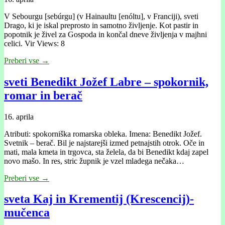
V Sebourgu [sebúrgu] (v Hainaultu [enóltu], v Franciji), sveti
Drago, ki je iskal preprosto in samotno življenje. Kot pastir in
popotnik je živel za Gospoda in končal dneve življenja v majhni
celici. Vir Views: 8
Preberi vse →
sveti Benedikt Jožef Labre – spokornik,
romar in berač
16. aprila
Atributi: spokorniška romarska obleka. Imena: Benedikt Jožef.
Svetnik – berač. Bil je najstarejši izmed petnajstih otrok. Oče in
mati, mala kmeta in trgovca, sta želela, da bi Benedikt kdaj zapel
novo mašo. In res, stric župnik je vzel mladega nečaka…
Preberi vse →
sveta Kaj in Krementij (Krescencij)-
mučenca