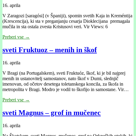
16. aprila
V Zaragozi [saragósi] (v Španĳi), spomin svetih Kaja in Kreméntĳa
(Krescencija), ki sta v preganjanju cesarja Dioklecĳana premagala
mučila in sta ostala zvesta Kristusovi veri. Vir Views: 6
Preberi vse →
sveti Fruktuoz – menih in škof
16. aprila
V Bragi (na Portugalskem), sveti Fruktuóz, škof, ki je bil najprej
menih in ustanovitelj samostanov, nato škof v Dumi, slednjič
imenovan, od očetov desetega toletanskega koncila, za škofa in
metropolita v Bragi. Modro je vodil to škofijo in samostane. Vir…
Preberi vse →
sveti Magnus – grof in mučenec
16. aprila
Na Škotskem, sveti Magnus, mučenec, grof na Orkneških otokih, ki