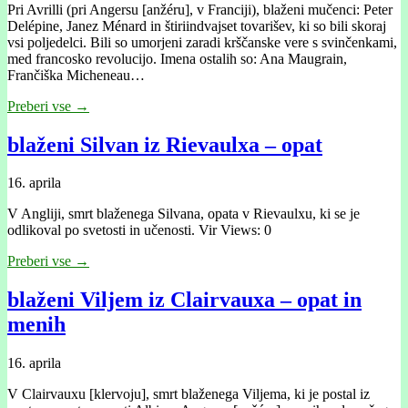
Pri Avrilli (pri Angersu [anžéru], v Franciji), blaženi mučenci: Peter
Delépine, Janez Ménard in štiriindvajset tovarišev, ki so bili skoraj
vsi poljedelci. Bili so umorjeni zaradi krščanske vere s svinčenkami,
med francosko revolucijo. Imena ostalih so: Ana Maugrain,
Frančiška Micheneau…
Preberi vse →
blaženi Silvan iz Rievaulxa – opat
16. aprila
V Angliji, smrt blaženega Silvana, opata v Rievaulxu, ki se je
odlikoval po svetosti in učenosti. Vir Views: 0
Preberi vse →
blaženi Viljem iz Clairvauxa – opat in
menih
16. aprila
V Clairvauxu [klervoju], smrt blaženega Viljema, ki je postal iz