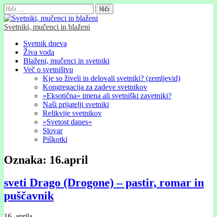
Išči:
Svetniki, mučenci in blaženi
Glavni
Skip
Svetnik dneva
to
Živa voda
meni
content
Blaženi, mučenci in svetniki
Več o svetništvu
Kje so živeli in delovali svetniki? (zemljevid)
Kongregacija za zadeve svetnikov
»Eksotična« imena ali svetniški zavetniki?
Naši prijatelji svetniki
Relikvije svetnikov
»Svetost danes«
Slovar
Piškotki
Oznaka:
16.april
sveti Drago (Drogone) – pastir, romar in
puščavnik
16. aprila