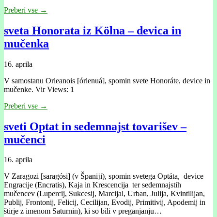
Preberi vse →
sveta Honorata iz Kölna – devica in
mučenka
16. aprila
V samostanu Orleanois [órlenuá], spomin svete Honoráte, device in
mučenke. Vir Views: 1
Preberi vse →
sveti Optat in sedemnajst tovarišev –
mučenci
16. aprila
V Zaragozi [saragósi] (v Španĳi), spomin svetega Optáta, device
Engracije (Encratis), Kaja in Krescencija ter sedemnajstih
mučencev (Lupercij, Sukcesij, Marcijal, Urban, Julija, Kvintilijan,
Publij, Frontonij, Felicij, Cecilijan, Evodij, Primitivij, Apodemij in
štirje z imenom Saturnin), ki so bili v preganjanju…