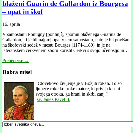
blaženi Guarin de Gallardon iz Bourgesa
– opat in škof
16. aprila
V samostanu Pontigny [pontinjí], spomin blaženega Guarina de
Gallardon, ki je bil najprej opat v tem samostanu, nato je bil povišan
na škofovski sedež v mestu Bourges (1174-1180), in je na
lateranskem cerkvenem zboru koristil Cerkvi s svojo učenostjo in…
Preberi vse →
Dobra misel
"
Človekovo življenje je v Božjih rokah. To so
ljubeče roke kot roke matere, ki privija k sebi
svojega otroka, ga hrani in skrbi zanj."
sv. Janez Pavel II.