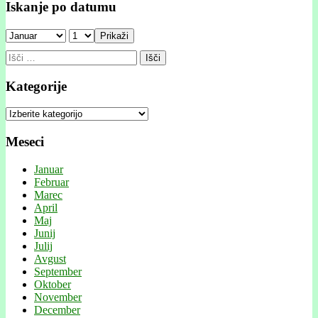
Iskanje po datumu
Prikaži
Išči:
Kategorije
Kategorije
Meseci
Januar
Februar
Marec
April
Maj
Junij
Julij
Avgust
September
Oktober
November
December