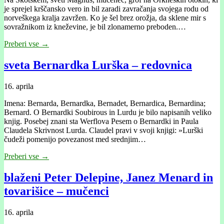
je sprejel krščansko vero in bil zaradi zavračanja svojega rodu od
norveškega kralja zavržen. Ko je šel brez orožja, da sklene mir s
sovražnikom iz kneževine, je bil zlonamerno preboden.…
Preberi vse →
sveta Bernardka Lurška – redovnica
16. aprila
Imena: Bernarda, Bernardka, Bernadet, Bernardica, Bernardina;
Bernard. O Bernardki Soubirous in Lurdu je bilo napisanih veliko
knjig. Posebej znani sta Werflova Pesem o Bernardki in Paula
Claudela Skrivnost Lurda. Claudel pravi v svoji knjigi: »Lurški
čudeži pomenijo povezanost med srednjim…
Preberi vse →
blaženi Peter Delepine, Janez Menard in
tovarišice – mučenci
16. aprila