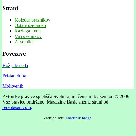
Strani
Koledar praznikov
Ostale osebnosti
Razlaga imen
Viri svetnikov
Zavetniki
Povezave
Božja beseda
Pristan duha
Molitvenik
Avtorske pravice spletišča Svetniki, mučenci in blaženi od © 2006 .
Vse pravice pridržane.
Magazine Basic shema strani od
bavotasan.com
.
Vsebino ščiti
Zaščitnik bloga
.