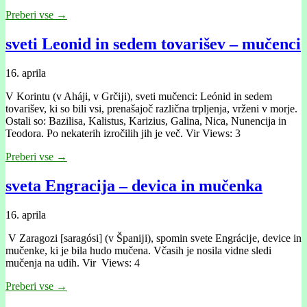
Preberi vse →
sveti Leonid in sedem tovarišev – mučenci
16. aprila
V Korintu (v Aháji, v Grčĳi), sveti mučenci: Leónid in sedem
tovarišev, ki so bili vsi, prenašajoč različna trpljenja, vrženi v morje.
Ostali so: Bazilisa, Kalistus, Karizius, Galina, Nica, Nunencija in
Teodora. Po nekaterih izročilih jih je več. Vir Views: 3
Preberi vse →
sveta Engracija – devica in mučenka
16. aprila
V Zaragozi [saragósi] (v Španĳi), spomin svete Engrácĳe, device in
mučenke, ki je bila hudo mučena. Včasih je nosila vidne sledi
mučenja na udih. Vir Views: 4
Preberi vse →