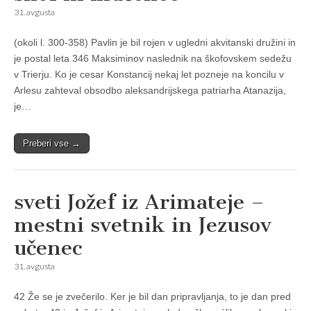
31. avgusta
(okoli l. 300-358) Pavlin je bil rojen v ugledni akvitanski družini in
je postal leta 346 Maksiminov naslednik na škofovskem sedežu
v Trierju. Ko je cesar Konstancij nekaj let pozneje na koncilu v
Arlesu zahteval obsodbo aleksandrijskega patriarha Atanazija,
je…
Preberi vse →
sveti Jožef iz Arimateje –
mestni svetnik in Jezusov
učenec
31. avgusta
42 Že se je zvečerilo. Ker je bil dan pripravljanja, to je dan pred