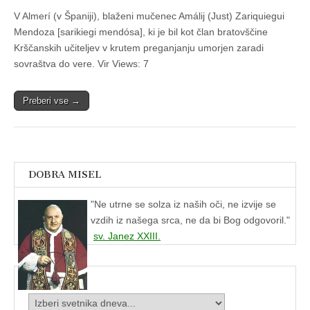
V Almerí (v Španiji), blaženi mučenec Amálij (Just) Zariquiegui
Mendoza [sarikiegi mendósa], ki je bil kot član bratovščine
Krščanskih učiteljev v krutem preganjanju umorjen zaradi
sovraštva do vere. Vir Views: 7
Preberi vse →
DOBRA MISEL
"
Ne utrne se solza iz naših oči, ne izvije se
vzdih iz našega srca, ne da bi Bog odgovoril."
sv. Janez XXIII.