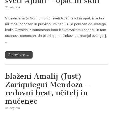
sveti Ajdan – opat in škof
31. avgusta
V Lindisfarni (v Northúmbriji), sveti Ajdán, škof in opat, izredno
mil mož, pobožen in pravilno umirjen. Bil je poklican od svetega
kralja Osvalda iz samostana Iona k škofovskemu sedežu in tam
ustanovil samostan, da bi pri njem učinkovito oznanjal evangelij.
…
Preberi vse →
blaženi Amalij (Just)
Zariquiegui Mendoza –
redovni brat, učitelj in
mučenec
31. avgusta