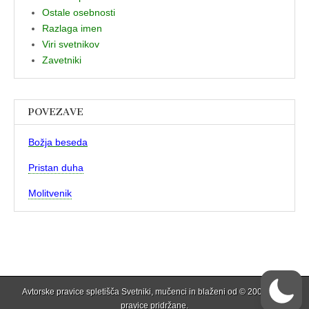
Ostale osebnosti
Razlaga imen
Viri svetnikov
Zavetniki
POVEZAVE
Božja beseda
Pristan duha
Molitvenik
Avtorske pravice spletišča Svetniki, mučenci in blaženi od © 2006 . Vse
pravice pridržane.