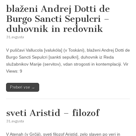
blaženi Andrej Dotti de
Burgo Sancti Sepulcri –
duhovnik in redovnik
31. avgusta
V puščavi Vallucola [valukóla] (v Toskáni), blaženi Andrej Dotti de
Burgo Sancti Sepulcri [sankti sepulkri], duhovnik iz Reda
služabnikov Marĳe (servitov), vdan strogosti in kontemplacĳi. Vir
Views: 9
Preberi vse →
sveti Aristid – filozof
31. avgusta
V Atenah (v Grčĳi), sveti filozof Aristíd, zelo slaven po veri in