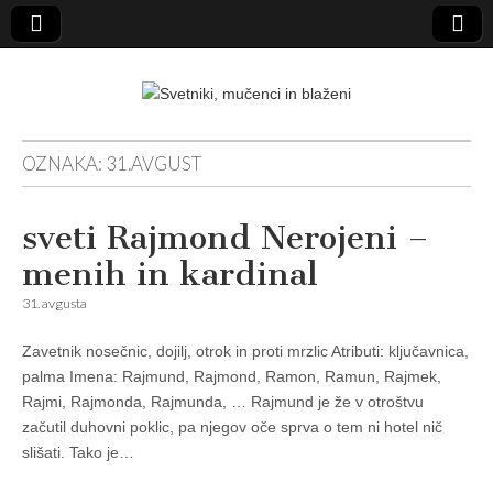
Svetniki,
OZNAKA:
31.AVGUST
mučenci in
sveti Rajmond Nerojeni –
blaženi
menih in kardinal
31. avgusta
Zavetnik nosečnic, dojilj, otrok in proti mrzlic Atributi: ključavnica,
palma Imena: Rajmund, Rajmond, Ramon, Ramun, Rajmek,
Rajmi, Rajmonda, Rajmunda, … Rajmund je že v otroštvu
začutil duhovni poklic, pa njegov oče sprva o tem ni hotel nič
slišati. Tako je…