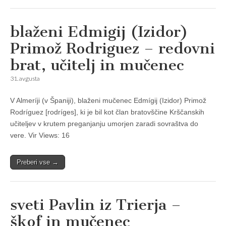
blaženi Edmigij (Izidor)
Primož Rodriguez – redovni
brat, učitelj in mučenec
31. avgusta
V Almeríji (v Španiji), blaženi mučenec Edmígij (Izidor) Primož
Rodríguez [rodríges], ki je bil kot član bratovščine Krščanskih
učiteljev v krutem preganjanju umorjen zaradi sovraštva do
vere. Vir Views: 16
Preberi vse →
sveti Pavlin iz Trierja –
škof in mučenec