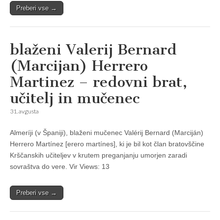
Preberi vse →
blaženi Valerij Bernard
(Marcijan) Herrero
Martinez – redovni brat,
učitelj in mučenec
31. avgusta
Almeríji (v Španiji), blaženi mučenec Valérij Bernard (Marciján)
Herrero Martínez [erero martínes], ki je bil kot član bratovščine
Krščanskih učiteljev v krutem preganjanju umorjen zaradi
sovraštva do vere. Vir Views: 13
Preberi vse →