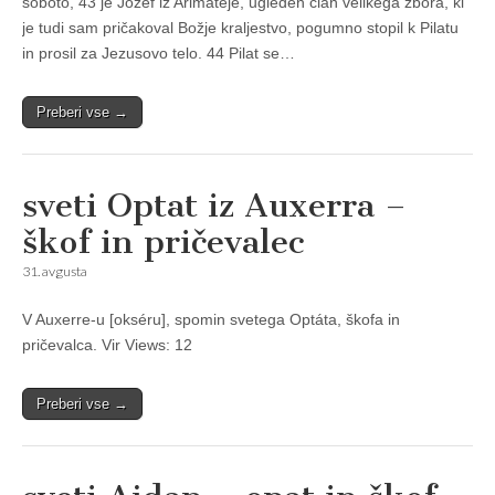
soboto, 43 je Jožef iz Arimateje, ugleden član vélikega zbora, ki
je tudi sam pričakoval Božje kraljestvo, pogumno stopil k Pilatu
in prosil za Jezusovo telo. 44 Pilat se…
Preberi vse →
sveti Optat iz Auxerra –
škof in pričevalec
31. avgusta
V Auxerre-u [okséru], spomin svetega Optáta, škofa in
pričevalca. Vir Views: 12
Preberi vse →