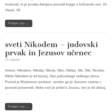
modrosti, ki je prvaku Adrĳanu ponudil knjige o krščanski veri. Vir
Views: 30
Preberi vse →
sveti Nikodem – judovski
prvak in Jezusov učenec
31. avgusta
Imena: Nikodem, Nikolaj, Nikola, Niko, Niklas, Nik, Niki, Nicolas,
Nikita Nikodem je bil farizej, član judovskega velikega zbora.
Poznal je Mojzesovo postavo, vendar ga je Jezusov nastop v
javnosti presenetil. Neke noči je prišel k Jezusu, ker je bil običaj,
…
Preberi vse →