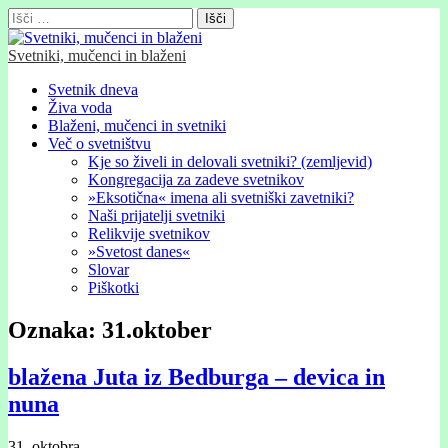
Išči:
Svetniki, mučenci in blaženi
Glavni
Skip
Svetnik dneva
to
Živa voda
meni
content
Blaženi, mučenci in svetniki
Več o svetništvu
Kje so živeli in delovali svetniki? (zemljevid)
Kongregacija za zadeve svetnikov
»Eksotična« imena ali svetniški zavetniki?
Naši prijatelji svetniki
Relikvije svetnikov
»Svetost danes«
Slovar
Piškotki
Oznaka:
31.oktober
blažena Juta iz Bedburga – devica in
nuna
31. oktobra