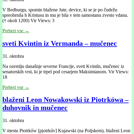
V Bedburgu, spomin blažene Jute, device, ki se je po čudežu
spreobrnila h Kristusu in mu je bila v tem samostanu zvesto vdana.
(† okoli 1200) Vir Views: 3
Preberi vse →
sveti Kvintin iz Vermanda – mučenec
31. oktobra
Na ozemlju današnje severne Francije, sveti Kvintín, mučenec iz
senatorskih vrst, ki je trpel pod cesarjem Maksimianom. Vir Views:
18
Preberi vse →
blaženi Leon Nowakowski iz Piotrkówa –
duhovnik in mučenec
31. oktobra
V mestu Piotrków [pjotrkúv] Kujawski (na Poljskem), blaženi Leon