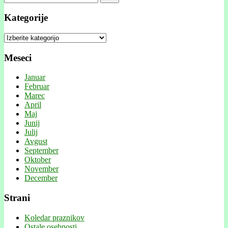
Kategorije
Kategorije
Meseci
Januar
Februar
Marec
April
Maj
Junij
Julij
Avgust
September
Oktober
November
December
Strani
Koledar praznikov
Ostale osebnosti