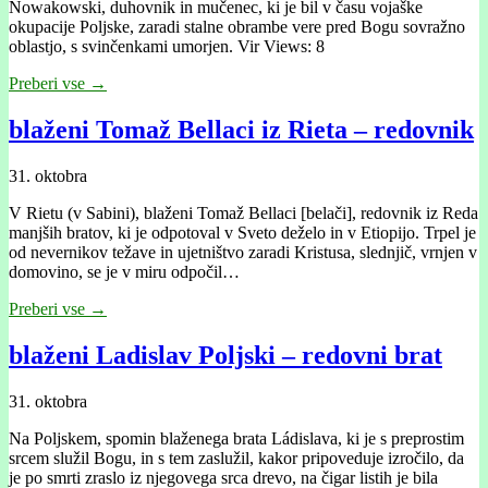
Nowakowski, duhovnik in mučenec, ki je bil v času vojaške
okupacije Poljske, zaradi stalne obrambe vere pred Bogu sovražno
oblastjo, s svinčenkami umorjen. Vir Views: 8
Preberi vse →
blaženi Tomaž Bellaci iz Rieta – redovnik
31. oktobra
V Rietu (v Sabini), blaženi Tomaž Bellaci [belači], redovnik iz Reda
manjših bratov, ki je odpotoval v Sveto deželo in v Etiopijo. Trpel je
od nevernikov težave in ujetništvo zaradi Kristusa, slednjič, vrnjen v
domovino, se je v miru odpočil…
Preberi vse →
blaženi Ladislav Poljski – redovni brat
31. oktobra
Na Poljskem, spomin blaženega brata Ládislava, ki je s preprostim
srcem služil Bogu, in s tem zaslužil, kakor pripoveduje izročilo, da
je po smrti zraslo iz njegovega srca drevo, na čigar listih je bila