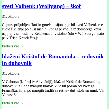
sveti Volbenk (Wolfgang) – škof
31. oktobra
Čeprav priljubljen škof in goreč misijonar, je bil sveti Volbenk vse
svoje življenje po duši menih. Pot ga je vodila iz domačega kraja
najprej v samostan v Reichenauu, v stolno šolo v Würzburgu, nato
pa v Trier. Kratek čas je…
Preberi vse →
blaženi Krištof de Romaniola – redovnik
in duhovnik
31. oktobra
V Cahorsu [kaóru] (v Akvitániji), blaženi Krištof de Romaníola,
duhovnik iz Reda manjših bratov, ki je bil poslan od svetega
Frančiška, in je, po mnogih trudih za rešitev duš, stoleten umrl. Vir
Views: 6
Preberi vse →