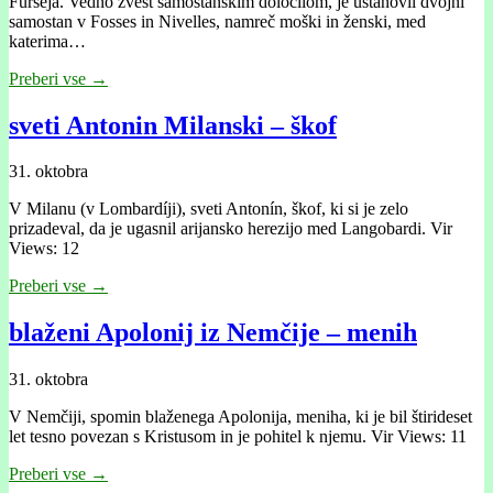
Furséja. Vedno zvest samostanskim določilom, je ustanovil dvojni
samostan v Fosses in Nivelles, namreč moški in ženski, med
katerima…
Preberi vse →
sveti Antonin Milanski – škof
31. oktobra
V Milanu (v Lombardíji), sveti Antonín, škof, ki si je zelo
prizadeval, da je ugasnil arijansko herezijo med Langobardi. Vir
Views: 12
Preberi vse →
blaženi Apolonij iz Nemčije – menih
31. oktobra
V Nemčiji, spomin blaženega Apolonija, meniha, ki je bil štirideset
let tesno povezan s Kristusom in je pohitel k njemu. Vir Views: 11
Preberi vse →