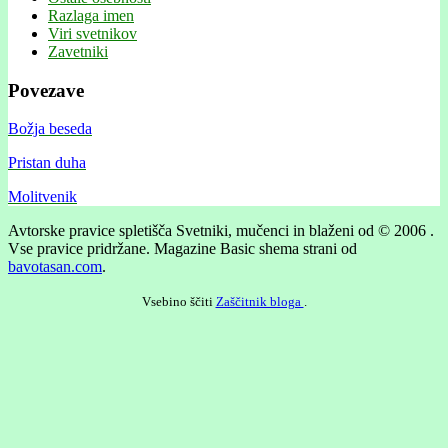
Razlaga imen
Viri svetnikov
Zavetniki
Povezave
Božja beseda
Pristan duha
Molitvenik
Avtorske pravice spletišča Svetniki, mučenci in blaženi od © 2006 .
Vse pravice pridržane.
Magazine Basic shema strani od
bavotasan.com
.
Vsebino ščiti
Zaščitnik bloga
.