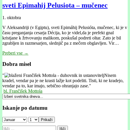
sveti Epimahij Pelusiota – mučenec
1. oktobra
V Aleksandriji (v Egiptu), sveti Epimáhij Pelusióta, mučenec, ki je v
času preganjanja cesarja Décija, ko je videl,da je prefekt gnal
kristjane k žrtvovanju malikom, poskušal podreti oltar. Zato je bil
zgrabljen in razmesarjen, slednjič pa z mečem obglavljen. Vir…
Preberi vse →
Dobra misel
"
Nisem
kradel, vendar pa je ne krasti lažje kot podeliti. Tisti, ki ne kradejo,
vendar pa to, kar imajo, sebično ohranjajo zase."
bl. Frančišek Mottola
Iskanje po datumu
Prikaži
Išči: