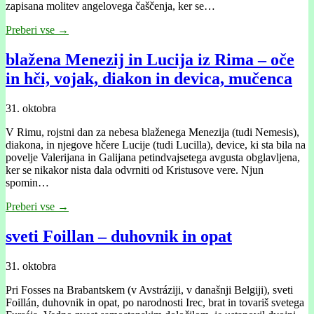
zapisana molitev angelovega čaščenja, ker se…
Preberi vse →
blažena Menezij in Lucija iz Rima – oče
in hči, vojak, diakon in devica, mučenca
31. oktobra
V Rimu, rojstni dan za nebesa blaženega Menezija (tudi Nemesis),
diakona, in njegove hčere Lucije (tudi Lucilla), device, ki sta bila na
povelje Valerijana in Galijana petindvajsetega avgusta obglavljena,
ker se nikakor nista dala odvrniti od Kristusove vere. Njun
spomin…
Preberi vse →
sveti Foillan – duhovnik in opat
31. oktobra
Pri Fosses na Brabantskem (v Avstráziji, v današnji Belgiji), sveti
Foillán, duhovnik in opat, po narodnosti Irec, brat in tovariš svetega