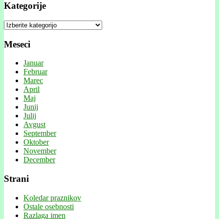
Kategorije
Kategorije
Meseci
Januar
Februar
Marec
April
Maj
Junij
Julij
Avgust
September
Oktober
November
December
Strani
Koledar praznikov
Ostale osebnosti
Razlaga imen