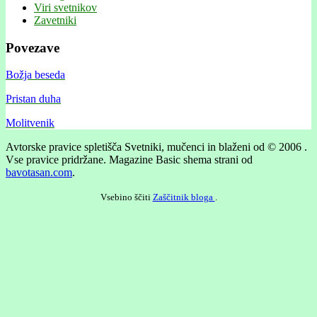
Viri svetnikov
Zavetniki
Povezave
Božja beseda
Pristan duha
Molitvenik
Avtorske pravice spletišča Svetniki, mučenci in blaženi od © 2006 .
Vse pravice pridržane.
Magazine Basic shema strani od
bavotasan.com
.
Vsebino ščiti
Zaščitnik bloga
.