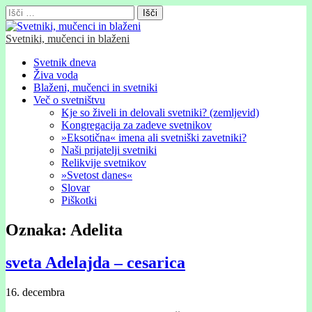
Išči:
Svetniki, mučenci in blaženi
Glavni
Skip
Svetnik dneva
to
Živa voda
meni
content
Blaženi, mučenci in svetniki
Več o svetništvu
Kje so živeli in delovali svetniki? (zemljevid)
Kongregacija za zadeve svetnikov
»Eksotična« imena ali svetniški zavetniki?
Naši prijatelji svetniki
Relikvije svetnikov
»Svetost danes«
Slovar
Piškotki
Oznaka:
Adelita
sveta Adelajda – cesarica
16. decembra