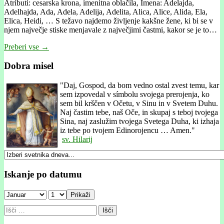
Atributi: cesarska krona, imenitna oblačila, Imena: Adelajda,
Adelhajda, Ada, Adela, Adelija, Adelita, Alica, Alice, Alida, Ela,
Elica, Heidi, … S težavo najdemo življenje kakšne žene, ki bi se v
njem največje stiske menjavale z največjimi častmi, kakor se je to…
Preberi vse →
Dobra misel
"
Daj, Gospod, da bom vedno ostal zvest temu, kar
sem izpovedal v símbolu svojega prerojenja, ko
sem bil krščen v Očetu, v Sinu in v Svetem Duhu.
Naj častim tebe, naš Oče, in skupaj s teboj tvojega
Sina, naj zaslužim tvojega Svetega Duha, ki izhaja
iz tebe po tvojem Edinorojencu … Amen."
sv. Hilarij
Iskanje po datumu
Prikaži
Išči: