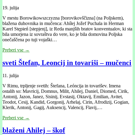
19. julija
V mestu Borowikowszczyzna [borovikovščizna] (na Poljskem),
blažena duhovnika in mučenca: Ahílej Jožef Puchala in Herman
Karel Stępień [stepjenj], iz Reda manjših bratov konventualov, ki sta
bila umorjena iz sovraštva do vere, ko je bila domovina Poljska
onečaščena po tuji vojaški…
Preberi vse →
sveti Štefan, Leoncij in tovariši – mučenci
11. julija
V Rimu, trpljenje svetih: Štefana, Leóncija in tovarišev. Imena
ostalih so: Mavricij, Domnus, Milit, Ahilej, Daniel, Diomed, Cirik,
Antonij, Jazon, Janez, Sisinij, Evstasij, Oktavij, Emilian, Avitet,
Teodot, Cesij, Kandid, Gorgonij, Arhelaj, Cirin, Afrodizij, Gogian,
Klerik, Antonij, Gagij, Auksencij, Valencij, Flavij,…
Preberi vse →
blaženi Ahilej – škof