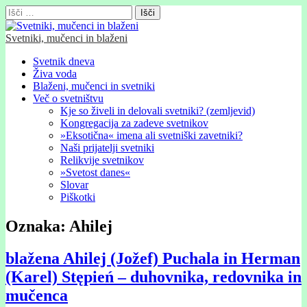
Išči:
Svetniki, mučenci in blaženi
Glavni
Skip
Svetnik dneva
to
Živa voda
meni
content
Blaženi, mučenci in svetniki
Več o svetništvu
Kje so živeli in delovali svetniki? (zemljevid)
Kongregacija za zadeve svetnikov
»Eksotična« imena ali svetniški zavetniki?
Naši prijatelji svetniki
Relikvije svetnikov
»Svetost danes«
Slovar
Piškotki
Oznaka:
Ahilej
blažena Ahilej (Jožef) Puchala in Herman
(Karel) Stępień – duhovnika, redovnika in
mučenca