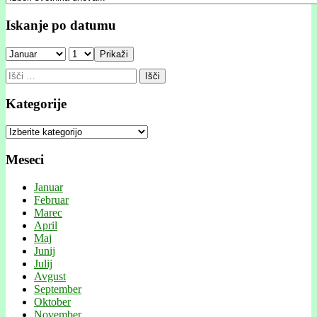
Iskanje po datumu
Prikaži
Išči:
Kategorije
Kategorije
Meseci
Januar
Februar
Marec
April
Maj
Junij
Julij
Avgust
September
Oktober
November