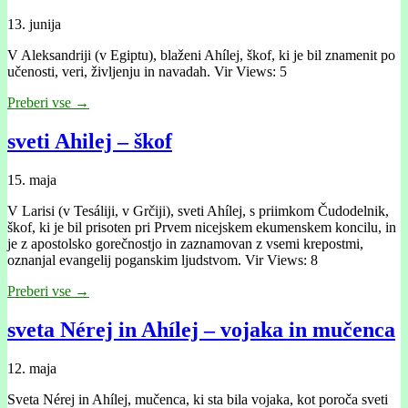
13. junija
V Aleksandriji (v Egiptu), blaženi Ahílej, škof, ki je bil znamenit po
učenosti, veri, življenju in navadah. Vir Views: 5
Preberi vse →
sveti Ahilej – škof
15. maja
V Larisi (v Tesáliji, v Grčiji), sveti Ahílej, s priimkom Čudodelnik,
škof, ki je bil prisoten pri Prvem nicejskem ekumenskem koncilu, in
je z apostolsko gorečnostjo in zaznamovan z vsemi krepostmi,
oznanjal evangelij poganskim ljudstvom. Vir Views: 8
Preberi vse →
sveta Nérej in Ahílej – vojaka in mučenca
12. maja
Sveta Nérej in Ahílej, mučenca, ki sta bila vojaka, kot poroča sveti