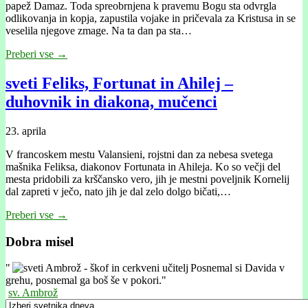
papež Damaz. Toda spreobrnjena k pravemu Bogu sta odvrgla
odlikovanja in kopja, zapustila vojake in pričevala za Kristusa in se
veselila njegove zmage. Na ta dan pa sta…
Preberi vse →
sveti Feliks, Fortunat in Ahilej –
duhovnik in diakona, mučenci
23. aprila
V francoskem mestu Valansieni, rojstni dan za nebesa svetega
mašnika Feliksa, diakonov Fortunata in Ahileja. Ko so večji del
mesta pridobili za krščansko vero, jih je mestni poveljnik Kornelij
dal zapreti v ječo, nato jih je dal zelo dolgo bičati,…
Preberi vse →
Dobra misel
"
Posnemal si Davida v
grehu, posnemal ga boš še v pokori."
sv. Ambrož