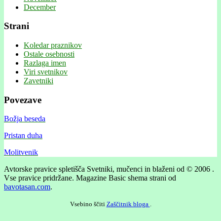
December
Strani
Koledar praznikov
Ostale osebnosti
Razlaga imen
Viri svetnikov
Zavetniki
Povezave
Božja beseda
Pristan duha
Molitvenik
Avtorske pravice spletišča Svetniki, mučenci in blaženi od © 2006 .
Vse pravice pridržane.
Magazine Basic shema strani od
bavotasan.com
.
Vsebino ščiti
Zaščitnik bloga
.