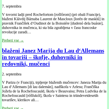
7. septembra
V tovorni ladji pred Rochefortom [rošfórom] (pri obali Francije),
blaženi Klávdij Bárnaba Laurent de Mascloux [lorén de masklú] in
pravnik Frančišek d‘Oudinot de la Boissiére [dudenó dela buásie],
duhovnika in mučenca, ki sta bila zgrabljena v času francoske
revolucije zaradi…
Preberi vse →
blaženi Janez Marija du Lau d‘Allemans
in tovariši – škofje, duhovniki in
redovniki, mučenci
2. septembra
V Parizu (v Franciji), trpljenje blaženih mučencev: Janeza Marija du
Lau d‘Allemans [di lau dalemán], nadškofa v Arlesu; Frančiška
Jožefa de la Rochefoucauld, škofa v Beauvaisu; Petra Ludvika de la
Rochefoucauld [róšfukól], škofa v Saintesu in triindevetdesetih
tovarišev, klerikov ali…
Preberi vse →