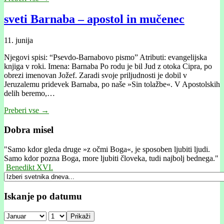
sveti Barnaba – apostol in mučenec
11. junija
Njegovi spisi: “Psevdo-Barnabovo pismo” Atributi: evangelijska
knjiga v roki. Imena: Barnaba Po rodu je bil Jud z otoka Cipra, po
obrezi imenovan Jožef. Zaradi svoje priljudnosti je dobil v
Jeruzalemu pridevek Barnaba, po naše »Sin tolažbe«. V Apostolskih
delih beremo,…
Preberi vse →
Dobra misel
"
Samo kdor gleda druge »z očmi Boga«, je sposoben ljubiti ljudi.
Samo kdor pozna Boga, more ljubiti človeka, tudi najbolj bednega."
Benedikt XVI.
Iskanje po datumu
Prikaži