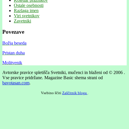
Koledar praznikov
Ostale osebnosti
Razlaga imen
Viri svetnikov
Zavetniki
Povezave
Božja beseda
Pristan duha
Molitvenik
Avtorske pravice spletišča Svetniki, mučenci in blaženi od © 2006 .
Vse pravice pridržane.
Magazine Basic shema strani od
bavotasan.com
.
Vsebino ščiti
Zaščitnik bloga
.