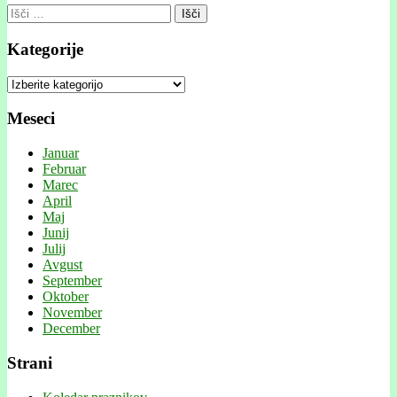
Išči:
Kategorije
Kategorije
Meseci
Januar
Februar
Marec
April
Maj
Junij
Julij
Avgust
September
Oktober
November
December
Strani