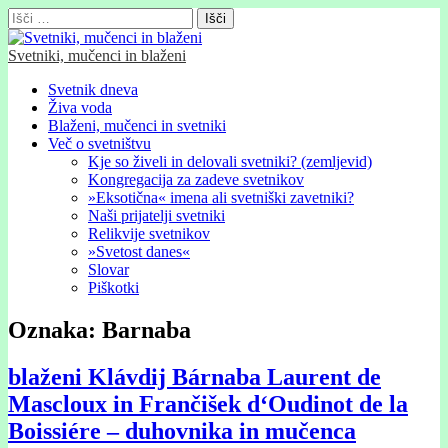
Išči:
Svetniki, mučenci in blaženi
Glavni
Skip
Svetnik dneva
to
Živa voda
meni
content
Blaženi, mučenci in svetniki
Več o svetništvu
Kje so živeli in delovali svetniki? (zemljevid)
Kongregacija za zadeve svetnikov
»Eksotična« imena ali svetniški zavetniki?
Naši prijatelji svetniki
Relikvije svetnikov
»Svetost danes«
Slovar
Piškotki
Oznaka:
Barnaba
blaženi Klávdij Bárnaba Laurent de
Mascloux in Frančišek d‘Oudinot de la
Boissiére – duhovnika in mučenca