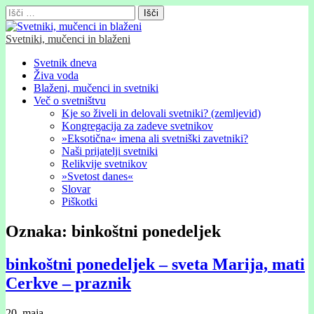
Išči:
Svetniki, mučenci in blaženi
Glavni
Skip
Svetnik dneva
to
Živa voda
meni
content
Blaženi, mučenci in svetniki
Več o svetništvu
Kje so živeli in delovali svetniki? (zemljevid)
Kongregacija za zadeve svetnikov
»Eksotična« imena ali svetniški zavetniki?
Naši prijatelji svetniki
Relikvije svetnikov
»Svetost danes«
Slovar
Piškotki
Oznaka:
binkoštni ponedeljek
binkoštni ponedeljek – sveta Marija, mati
Cerkve – praznik
20. maja