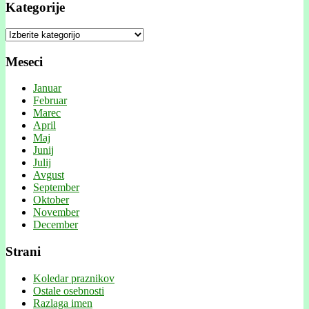
Kategorije
Kategorije
Meseci
Januar
Februar
Marec
April
Maj
Junij
Julij
Avgust
September
Oktober
November
December
Strani
Koledar praznikov
Ostale osebnosti
Razlaga imen