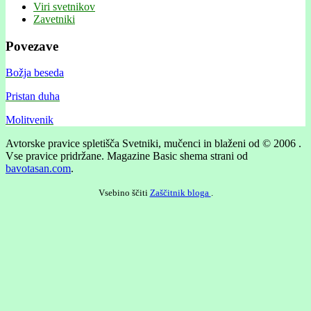
Viri svetnikov
Zavetniki
Povezave
Božja beseda
Pristan duha
Molitvenik
Avtorske pravice spletišča Svetniki, mučenci in blaženi od © 2006 .
Vse pravice pridržane.
Magazine Basic shema strani od
bavotasan.com
.
Vsebino ščiti
Zaščitnik bloga
.