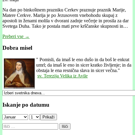
Na dan po binkoštnem prazniku Cerkev praznuje praznik Marije,
Matere Cerkve. Marija je po Jezusovem vnebohodu skupaj z
apostoli in ženami molila v dvorani zadnje večerje in prosila za dar
Svetega Duha. Tako je postala mati prve krščanske skupnosti in…
Preberi vse →
Dobra misel
"
Pomisli, da imaš le eno dušo in da boš le enkrat
umrl; da imaš le eno in sicer kratko življenje; in da
obstaja le ena resnična slava in sicer večna."
sv. Terezija Velika iz Avile
Iskanje po datumu
Prikaži
Išči: