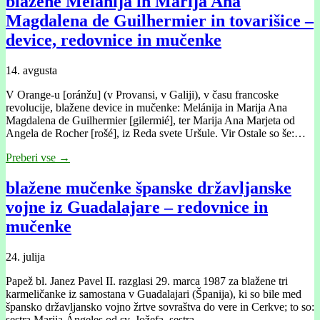
blažene Melanija in Marija Ana
Magdalena de Guilhermier in tovarišice –
device, redovnice in mučenke
14. avgusta
V Orange-u [oránžu] (v Provansi, v Galiji), v času francoske
revolucije, blažene device in mučenke: Melánija in Marija Ana
Magdalena de Guilhermier [gilermié], ter Marija Ana Marjeta od
Angela de Rocher [rošé], iz Reda svete Uršule. Vir Ostale so še:…
Preberi vse →
blažene mučenke španske državljanske
vojne iz Guadalajare – redovnice in
mučenke
24. julija
Papež bl. Janez Pavel II. razglasi 29. marca 1987 za blažene tri
karmeličanke iz samostana v Guadalajari (Španija), ki so bile med
špansko državljansko vojno žrtve sovraštva do vere in Cerkve; to so:
sestra Marija Ángeles od sv. Jožefa, sestra…