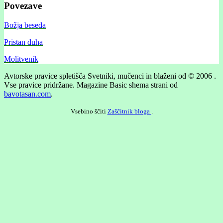
Povezave
Božja beseda
Pristan duha
Molitvenik
Avtorske pravice spletišča Svetniki, mučenci in blaženi od © 2006 .
Vse pravice pridržane.
Magazine Basic shema strani od
bavotasan.com
.
Vsebino ščiti
Zaščitnik bloga
.