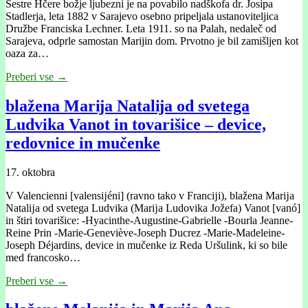
Sestre Hčere božje ljubezni je na povabilo nadškofa dr. Josipa
Stadlerja, leta 1882 v Sarajevo osebno pripeljala ustanoviteljica
Družbe Franciska Lechner. Leta 1911. so na Palah, nedaleč od
Sarajeva, odprle samostan Marijin dom. Prvotno je bil zamišljen kot
oaza za…
Preberi vse →
blažena Marĳa Natalĳa od svetega
Ludvika Vanot in tovarišice – device,
redovnice in mučenke
17. oktobra
V Valencienni [valensĳéni] (ravno tako v Francĳi), blažena Marĳa
Natalĳa od svetega Ludvika (Marĳa Ludovika Jožefa) Vanot [vanó]
in štiri tovarišice: -Hyacinthe-Augustine-Gabrielle -Bourla Jeanne-
Reine Prin -Marie-Geneviève-Joseph Ducrez -Marie-Madeleine-
Joseph Déjardins, device in mučenke iz Reda Uršulink, ki so bile
med francosko…
Preberi vse →