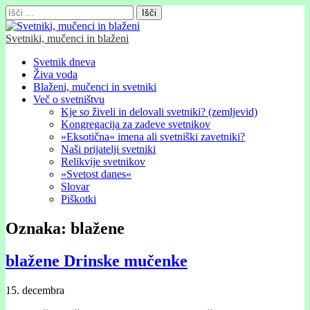
Išči:
Svetniki, mučenci in blaženi
Glavni
Skip
Svetnik dneva
to
Živa voda
meni
content
Blaženi, mučenci in svetniki
Več o svetništvu
Kje so živeli in delovali svetniki? (zemljevid)
Kongregacija za zadeve svetnikov
»Eksotična« imena ali svetniški zavetniki?
Naši prijatelji svetniki
Relikvije svetnikov
»Svetost danes«
Slovar
Piškotki
Oznaka:
blažene
blažene Drinske mučenke
15. decembra