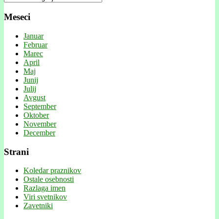
Meseci
Januar
Februar
Marec
April
Maj
Junij
Julij
Avgust
September
Oktober
November
December
Strani
Koledar praznikov
Ostale osebnosti
Razlaga imen
Viri svetnikov
Zavetniki