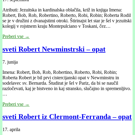
Atributi: Jezuitska in kardinalska oblačila, križ in knjiga Imena:
Robert, Bob, Rob, Robertino, Roberto, Robi, Robin; Roberta Rodil
se je v družini z dvanajstimi otroki. Štirinajst let star je šel v jezuitski
kolegij v rojstnem kraju Montepulciano v Toskani, čez…
Preberi vse →
sveti Robert Newminstrski – opat
7. junija
Imena: Robert, Bob, Rob, Robertino, Roberto, Robi, Robin;
Roberta Robert je bil prvi cistercijanski opat v Newminstru in
sodelavec sv. Bernarda. Študirat je šel v Pariz, da bi se naučil
razločevati, kaj je bistveno in kaj stransko, slučajno in spremenljivo.
…
Preberi vse →
sveti Robert iz Clermont-Ferranda – opat
17. aprila