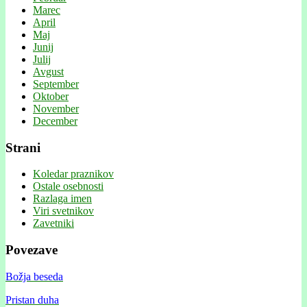
Marec
April
Maj
Junij
Julij
Avgust
September
Oktober
November
December
Strani
Koledar praznikov
Ostale osebnosti
Razlaga imen
Viri svetnikov
Zavetniki
Povezave
Božja beseda
Pristan duha