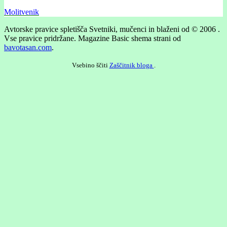
Molitvenik
Avtorske pravice spletišča Svetniki, mučenci in blaženi od © 2006 .
Vse pravice pridržane.
Magazine Basic shema strani od
bavotasan.com
.
Vsebino ščiti
Zaščitnik bloga
.