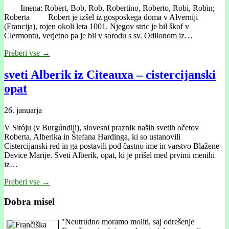
Imena: Robert, Bob, Rob, Robertino, Roberto, Robi, Robin;
Roberta Robert je izšel iz gosposkega doma v Alverniji
(Francija), rojen okoli leta 1001. Njegov stric je bil škof v
Clermontu, verjetno pa je bil v sorodu s sv. Odilonom iz…
Preberi vse →
sveti Alberik iz Citeauxa – cistercijanski
opat
26. januarja
V Sitóju (v Burgúndiji), slovesni praznik naših svetih očetov
Roberta, Alberika in Štefana Hardinga, ki so ustanovili
Cistercijanski red in ga postavili pod častno ime in varstvo Blažene
Device Marije. Sveti Alberik, opat, ki je prišel med prvimi menihi
iz…
Preberi vse →
Dobra misel
"
Neutrudno moramo moliti, saj odrešenje