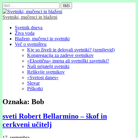
Išči:
Svetniki, mučenci in blaženi
Glavni
Skip
Svetnik dneva
to
Živa voda
meni
content
Blaženi, mučenci in svetniki
Več o svetništvu
Kje so živeli in delovali svetniki? (zemljevid)
Kongregacija za zadeve svetnikov
»Eksotična« imena ali svetniški zavetniki?
Naši prijatelji svetniki
Relikvije svetnikov
»Svetost danes«
Slovar
Piškotki
Oznaka:
Bob
sveti Robert Bellarmino – škof in
cerkveni učitelj
17. septembra