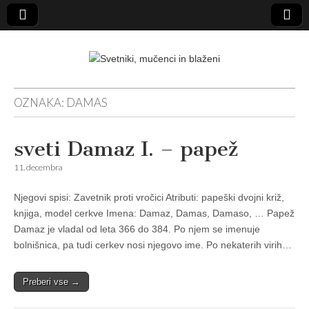
Svetniki,
OZNAKA:
DAMAS
mučenci in
sveti Damaz I. – papež
blaženi
11. decembra
Njegovi spisi: Zavetnik proti vročici Atributi: papeški dvojni križ,
knjiga, model cerkve Imena: Damaz, Damas, Damaso, … Papež
Damaz je vladal od leta 366 do 384. Po njem se imenuje
bolnišnica, pa tudi cerkev nosi njegovo ime. Po nekaterih virih…
Preberi vse →