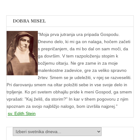
DOBRA MISEL
"
Moja prva jutranja ura pripada Gospodu.
Dnevno delo, ki mi ga on nalaga, hočem začeti
s prepričanjem, da mi bo dal on sam moči, da
ga dovršim. V tem razpoloženju stopim k
božjemu oltarju. Ne gre zame in za moje
malenkostne zadevice, gre za veliko spravno
žrtev. Smem se je udeležiti, v njej se razveseliti.
Pri darovanju smem na oltar položiti sebe in vse svoje delo in
trpljenje. Ko pri svetem ob­hajilu pride k meni Gospod, ga smem
vprašati: "Kaj želiš, da storim?" In kar v tihem pogovoru z njim
spoznam za svojo najbližjo nalogo, bom izvršila najprej."
sv. Edith Stein