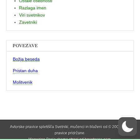
Ostale osebnosti
Razlaga imen
Viri svetnikov
Zavetniki
POVEZAVE
Božja beseda
Pristan duha
Molitvenik
Avtorske pravice spletišča Svetniki, mučenci in blaženi od © 2006 . Vse
pravice pridržane.
Magazine Basic shema strani od
bavotasan.com
.