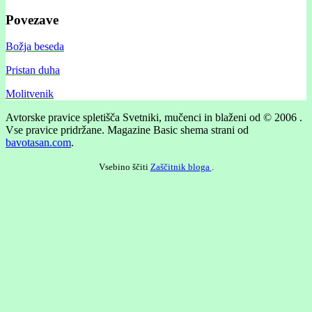
Povezave
Božja beseda
Pristan duha
Molitvenik
Avtorske pravice spletišča Svetniki, mučenci in blaženi od © 2006 .
Vse pravice pridržane.
Magazine Basic shema strani od
bavotasan.com
.
Vsebino ščiti
Zaščitnik bloga
.