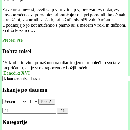
Zavetnica: nevest, cvetličarjev in vrtnarjev, pivovarjev, rudarjev,
novoporočencev, porodnic; priporočajo se ji pri porodnih bolečinah,
v revščini, v smrtnih stiskah, pri lažnih obdolžitvah. Atributi:
Upodabljajo jo kot mučenko s palmo ali z mečem v roki in dečkom,
ki drži košarico…
Preberi vse →
Dobra misel
"
V kruhu in vinu prinašamo na oltar trpljenje in bolečino sveta v
prepričanju, da je vse dragoceno v božjih očeh."
Benedikt XVI.
Iskanje po datumu
Prikaži
Išči:
Kategorije