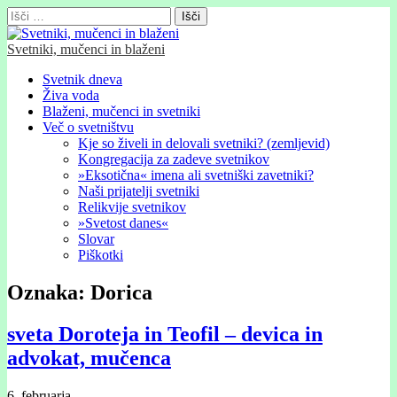
Išči:
Svetniki, mučenci in blaženi
Glavni
Skip
Svetnik dneva
to
Živa voda
meni
content
Blaženi, mučenci in svetniki
Več o svetništvu
Kje so živeli in delovali svetniki? (zemljevid)
Kongregacija za zadeve svetnikov
»Eksotična« imena ali svetniški zavetniki?
Naši prijatelji svetniki
Relikvije svetnikov
»Svetost danes«
Slovar
Piškotki
Oznaka:
Dorica
sveta Doroteja in Teofil – devica in
advokat, mučenca
6. februarja