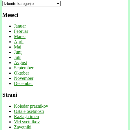
Kategorije
Meseci
Januar
Februar
Marec
April
Maj
Junij
Julij
Avgust
September
Oktober
November
December
Strani
Koledar praznikov
Ostale osebnosti
Razlaga imen
Viri svetnikov
Zavetniki