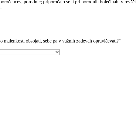
oporočencev, porodnic; priporočajo se ji pri porodnih bolečinah, v revščin
…
jo malenkosti obsojati, sebe pa v važnih zadevah opravičevati?"