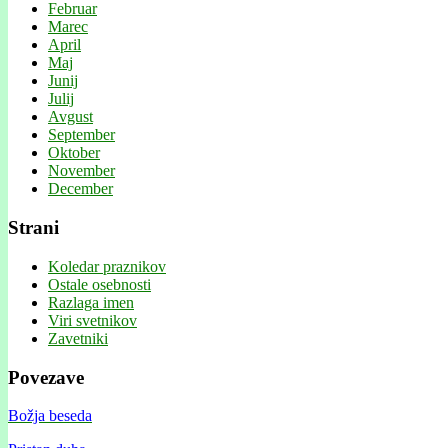
Februar
Marec
April
Maj
Junij
Julij
Avgust
September
Oktober
November
December
Strani
Koledar praznikov
Ostale osebnosti
Razlaga imen
Viri svetnikov
Zavetniki
Povezave
Božja beseda