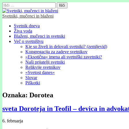
Išči:
Svetniki, mučenci in blaženi
Glavni
Skip
Svetnik dneva
to
Živa voda
meni
content
Blaženi, mučenci in svetniki
Več o svetništvu
Kje so živeli in delovali svetniki? (zemljevid)
Kongregacija za zadeve svetnikov
»Eksotična« imena ali svetniški zavetniki?
Naši prijatelji svetniki
Relikvije svetnikov
»Svetost danes«
Slovar
Piškotki
Oznaka:
Dorotea
sveta Doroteja in Teofil – devica in advok
6. februarja