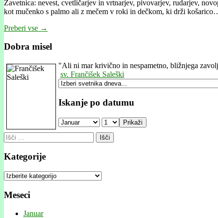
Zavetnica: nevest, cvetličarjev in vrtnarjev, pivovarjev, rudarjev, nov
kot mučenko s palmo ali z mečem v roki in dečkom, ki drži košarico
Preberi vse →
Dobra misel
"
Ali ni mar krivično in nespametno, bližnjega zavol
sv. Frančišek Saleški
Iskanje po datumu
Prikaži
Išči:
Kategorije
Kategorije
Meseci
Januar