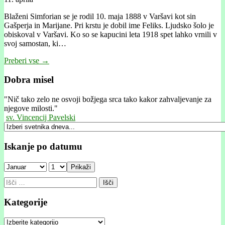
Blaženi Simforian se je rodil 10. maja 1888 v Varšavi kot sin
Gašperja in Marijane. Pri krstu je dobil ime Feliks. Ljudsko šolo je
obiskoval v Varšavi. Ko so se kapucini leta 1918 spet lahko vrnili v
svoj samostan, ki…
Preberi vse →
Dobra misel
"
Nič tako zelo ne osvoji božjega srca tako kakor zahvaljevanje za
njegove milosti."
sv. Vincencij Pavelski
Iskanje po datumu
Prikaži
Išči:
Kategorije
Kategorije