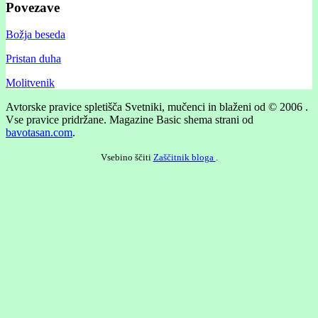
Povezave
Božja beseda
Pristan duha
Molitvenik
Avtorske pravice spletišča Svetniki, mučenci in blaženi od © 2006 .
Vse pravice pridržane.
Magazine Basic shema strani od
bavotasan.com
.
Vsebino ščiti
Zaščitnik bloga
.