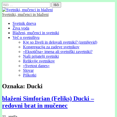
Išči:
Svetniki, mučenci in blaženi
Glavni
Skip
Svetnik dneva
to
Živa voda
meni
content
Blaženi, mučenci in svetniki
Več o svetništvu
Kje so živeli in delovali svetniki? (zemljevid)
Kongregacija za zadeve svetnikov
»Eksotična« imena ali svetniški zavetniki?
Naši prijatelji svetniki
Relikvije svetnikov
»Svetost danes«
Slovar
Piškotki
Oznaka:
Ducki
blaženi Simforian (Feliks) Ducki –
redovni brat in mučenec
11. aprila