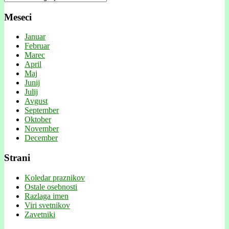
Meseci
Januar
Februar
Marec
April
Maj
Junij
Julij
Avgust
September
Oktober
November
December
Strani
Koledar praznikov
Ostale osebnosti
Razlaga imen
Viri svetnikov
Zavetniki