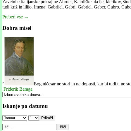
Zavetnik: italijanske pokrajine Abruci, Katoliške akcije, klerikov, št
tudi križ in lilijo. Imena: Gabrijel, Gabri, Gabriel, Gaber, Gabro, Ga
Preberi vse →
Dobra misel
"
Bog ničesar ne stori in ne dopusti, kar bi tudi ti ne s
Friderik Baraga
Iskanje po datumu
Prikaži
Išči: