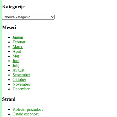
Kategorije
Kategorije
Meseci
Januar
Februar
Marec
April
Maj
Junij
Julij
Avgust
September
Oktober
November
December
Strani
Koledar praznikov
Ostale osebnosti