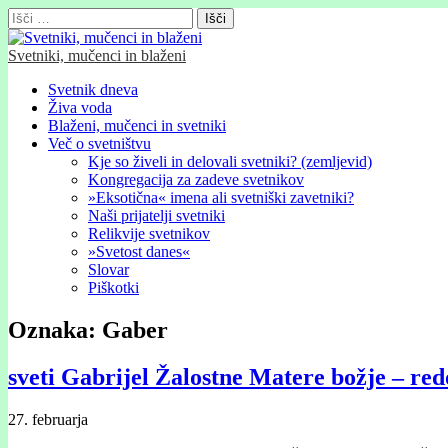
Išči:
Svetniki, mučenci in blaženi
Glavni
Skip
Svetnik dneva
to
Živa voda
meni
content
Blaženi, mučenci in svetniki
Več o svetništvu
Kje so živeli in delovali svetniki? (zemljevid)
Kongregacija za zadeve svetnikov
»Eksotična« imena ali svetniški zavetniki?
Naši prijatelji svetniki
Relikvije svetnikov
»Svetost danes«
Slovar
Piškotki
Oznaka:
Gaber
sveti Gabrijel Žalostne Matere božje – re
27. februarja