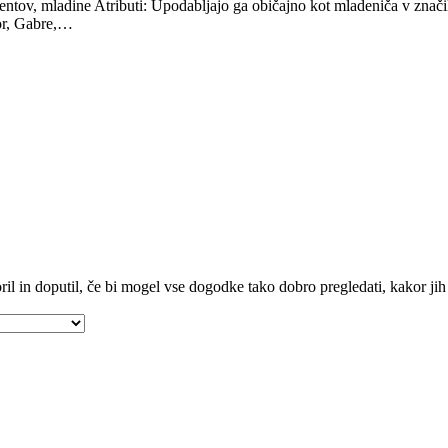
udentov, mladine Atributi: Upodabljajo ga običajno kot mladeniča v znač
bor, Gabre,…
toril in doputil, če bi mogel vse dogodke tako dobro pregledati, kakor jih