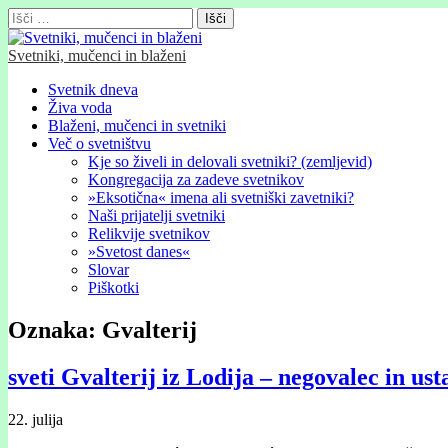
Išči:
Svetniki, mučenci in blaženi
Glavni
Skip
Svetnik dneva
to
Živa voda
meni
content
Blaženi, mučenci in svetniki
Več o svetništvu
Kje so živeli in delovali svetniki? (zemljevid)
Kongregacija za zadeve svetnikov
»Eksotična« imena ali svetniški zavetniki?
Naši prijatelji svetniki
Relikvije svetnikov
»Svetost danes«
Slovar
Piškotki
Oznaka:
Gvalterij
sveti Gvalterij iz Lodija – negovalec in ust
22. julija