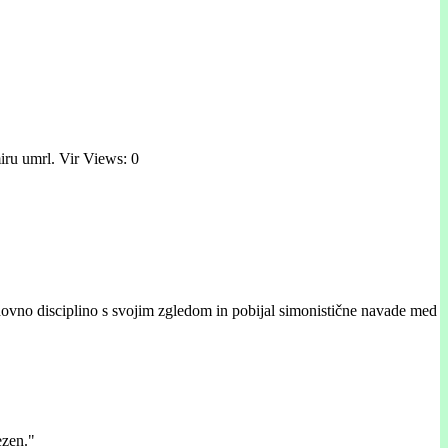
miru umrl. Vir Views: 0
 redovno disciplino s svojim zgledom in pobijal simonistične navade med
ezen."