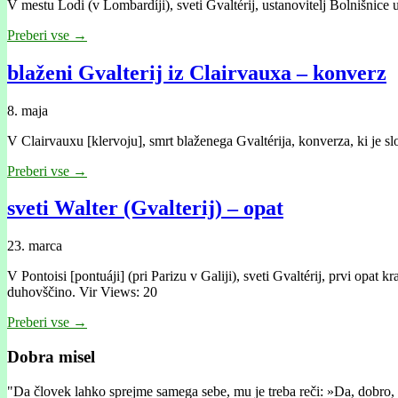
V mestu Lodi (v Lombardíji), sveti Gvaltérij, ustanovitelj Bolnišnice 
Preberi vse →
blaženi Gvalterij iz Clairvauxa – konverz
8. maja
V Clairvauxu [klervoju], smrt blaženega Gvaltérija, konverza, ki je sl
Preberi vse →
sveti Walter (Gvalterij) – opat
23. marca
V Pontoisi [pontuáji] (pri Parizu v Galiji), sveti Gvaltérij, prvi opat
duhovščino. Vir Views: 20
Preberi vse →
Dobra misel
"
Da človek lahko sprejme samega sebe, mu je treba reči: »Da, dobro, 