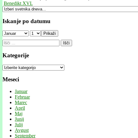
Benedikt XVI.
Iskanje po datumu
Prikaži
Išči:
Kategorije
Kategorije
Meseci
Januar
Februar
Marec
April
Maj
Junij
Julij
Avgust
September