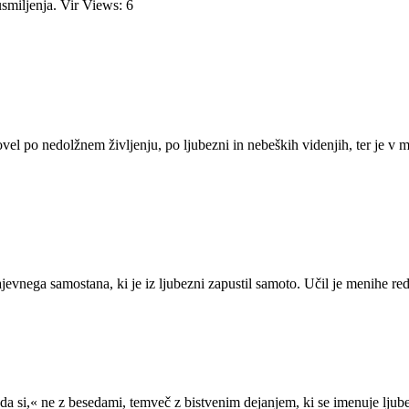
usmiljenja. Vir Views: 6
ovel po nedolžnem življenju, po ljubezni in nebeških videnjih, ter je v 
 krajevnega samostana, ki je iz ljubezni zapustil samoto. Učil je menihe
da si,« ne z besedami, temveč z bistvenim dejanjem, ki se imenuje ljub