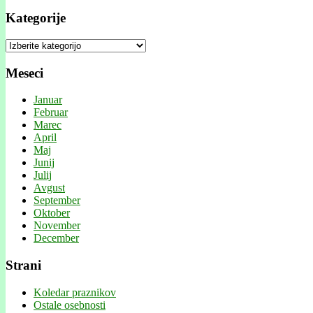
Kategorije
Kategorije
Meseci
Januar
Februar
Marec
April
Maj
Junij
Julij
Avgust
September
Oktober
November
December
Strani
Koledar praznikov
Ostale osebnosti