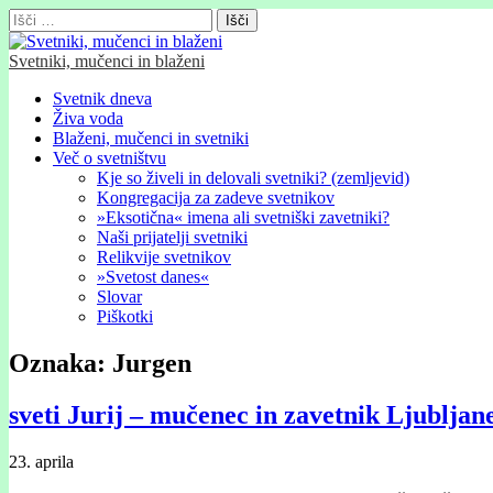
Išči:
Svetniki, mučenci in blaženi
Glavni
Skip
Svetnik dneva
to
Živa voda
meni
content
Blaženi, mučenci in svetniki
Več o svetništvu
Kje so živeli in delovali svetniki? (zemljevid)
Kongregacija za zadeve svetnikov
»Eksotična« imena ali svetniški zavetniki?
Naši prijatelji svetniki
Relikvije svetnikov
»Svetost danes«
Slovar
Piškotki
Oznaka:
Jurgen
sveti Jurij – mučenec in zavetnik Ljubljan
23. aprila