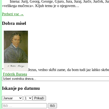
Imena: Jurij, Georg, George, Gjuro, Jura, Juraj, Jurče, Jurček, Jur, J
»velikega mučenca«. Kljub temu je o njegovem…
Preberi vse →
Dobra misel
"
Jezus, vedno skŕbi zame, da bom tudi jaz lahko skrbel 
Friderik Baraga
Iskanje po datumu
Prikaži
Išči: