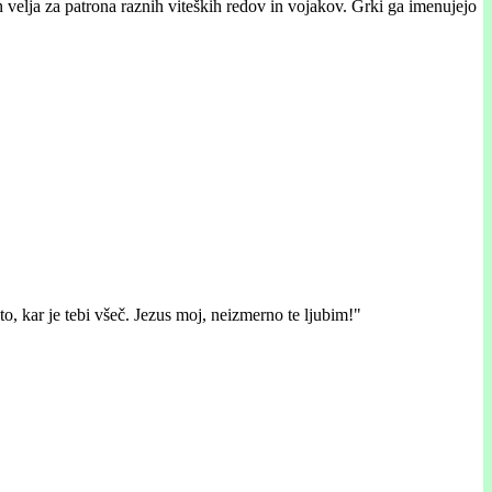
n velja za patrona raznih viteških redov in vojakov. Grki ga imenujejo
to, kar je tebi všeč. Jezus moj, neizmerno te ljubim!"