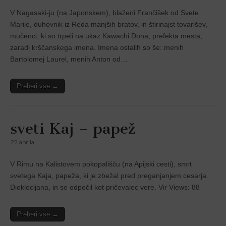
V Nagasaki-ju (na Japonskem), blaženi Frančišek od Svete
Marije, duhovnik iz Reda manjših bratov, in štirinajst tovarišev,
mučenci, ki so trpeli na ukaz Kawachi Dona, prefekta mesta,
zaradi krščanskega imena. Imena ostalih so še: menih
Bartolomej Laurel, menih Anton od…
Preberi vse →
sveti Kaj – papež
22. aprila
V Rimu na Kalistovem pokopališču (na Apijski cesti), smrt
svetega Kaja, papeža, ki je zbežal pred preganjanjem cesarja
Dioklecijana, in se odpočil kot pričevalec vere. Vir Views: 88
Preberi vse →