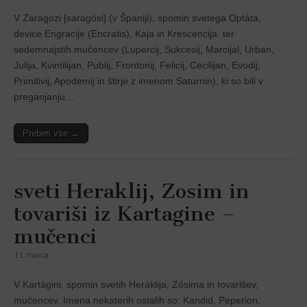
V Zaragozi [saragósi] (v Španĳi), spomin svetega Optáta,
device Engracije (Encratis), Kaja in Krescencija ter
sedemnajstih mučencev (Lupercij, Sukcesij, Marcijal, Urban,
Julija, Kvintilijan, Publij, Frontonij, Felicij, Cecilijan, Evodij,
Primitivij, Apodemij in štirje z imenom Saturnin), ki so bili v
preganjanju…
Preberi vse →
sveti Heraklij, Zosim in
tovariši iz Kartagine –
mučenci
11. marca
V Kartágini, spomin svetih Heráklija, Zósima in tovarišev,
mučencev. Imena nekaterih ostalih so: Kandid, Peperion,