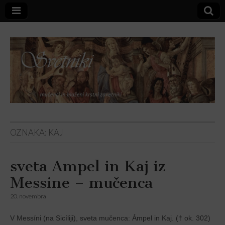
Svetniki,
OZNAKA:
KAJ
mučenci in
sveta Ampel in Kaj iz
blaženi
Messine – mučenca
20. novembra
V Messíni (na Sicíliji), sveta mučenca: Ámpel in Kaj. († ok. 302)