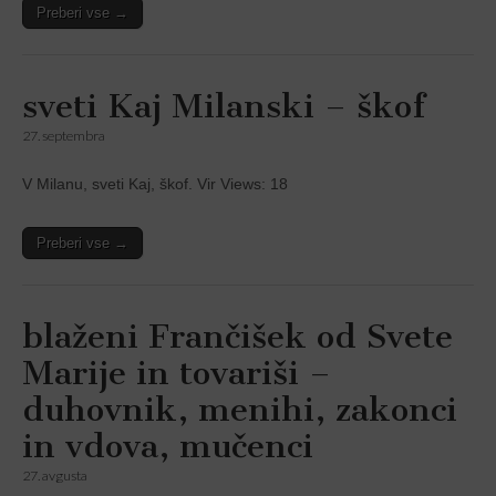
Preberi vse →
sveti Kaj Milanski – škof
27. septembra
V Milanu, sveti Kaj, škof. Vir Views: 18
Preberi vse →
blaženi Frančišek od Svete
Marije in tovariši –
duhovnik, menihi, zakonci
in vdova, mučenci
27. avgusta