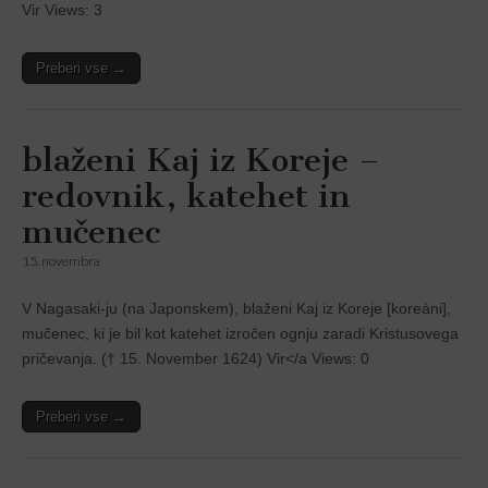
Vir Views: 3
Preberi vse →
blaženi Kaj iz Koreje –
redovnik, katehet in
mučenec
15. novembra
V Nagasaki-ju (na Japonskem), blaženi Kaj iz Koreje [koreáni],
mučenec, ki je bil kot katehet izročen ognju zaradi Kristusovega
pričevanja. († 15. November 1624) Vir</a Views: 0
Preberi vse →