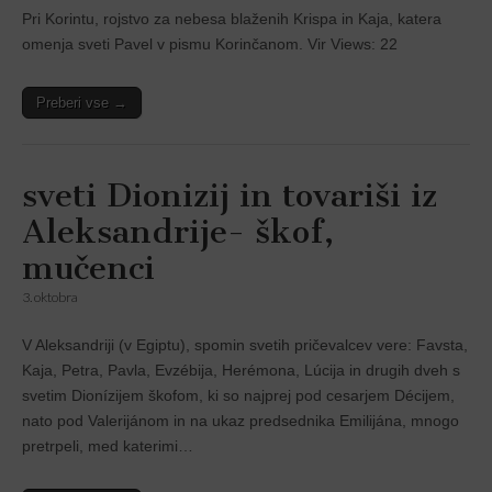
Pri Korintu, rojstvo za nebesa blaženih Krispa in Kaja, katera
omenja sveti Pavel v pismu Korinčanom. Vir Views: 22
Preberi vse →
sveti Dionizij in tovariši iz
Aleksandrije- škof,
mučenci
3. oktobra
V Aleksandriji (v Egiptu), spomin svetih pričevalcev vere: Favsta,
Kaja, Petra, Pavla, Evzébija, Herémona, Lúcija in drugih dveh s
svetim Dionízijem škofom, ki so najprej pod cesarjem Décijem,
nato pod Valerijánom in na ukaz predsednika Emilijána, mnogo
pretrpeli, med katerimi…