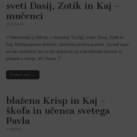
sveti Dasij, Zotik in Kaj –
mučenci
21. oktobra
V Nikomedíji (v Bitíniji, v današnji Turčiji), sveti: Dásij, Zótik in
Kaj, Dioklecijanovi domači, obtoženi požara palače. Zaradi tega
so bili usmrčeni, ko so jim privezali za vrat mlinske kamne in
potopili v morje. Vir Views: 7
Preberi vse →
blažena Krisp in Kaj –
škofa in učenca svetega
Pavla
4. oktobra