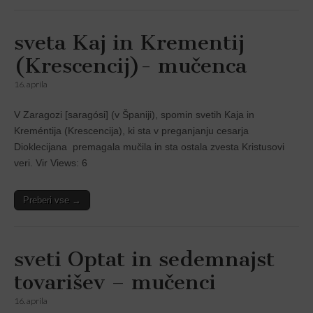
sveta Kaj in Krementij
(Krescencij)- mučenca
16. aprila
V Zaragozi [saragósi] (v Španĳi), spomin svetih Kaja in
Kreméntĳa (Krescencija), ki sta v preganjanju cesarja
Dioklecĳana premagala mučila in sta ostala zvesta Kristusovi
veri. Vir Views: 6
Preberi vse →
sveti Optat in sedemnajst
tovarišev – mučenci
16. aprila