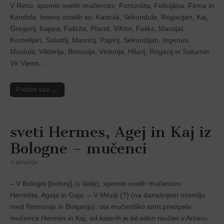
V Rimu, spomin svetih mučencev: Fortunáta, Felicijána, Firma in
Kándida. Imena ostalih so: Kastula, Sekundula, Rogacijan, Kaj,
Gregorij, Kappa, Felicita, Placid, ViKtor, Feliks, Marcijal,
Kornelijan, Salustij, Mavricij, Papirij, Sekundijan, Ingenus,
Mustula, Viktorija, Bonosija, Victorija, Hilarij, Rogacij in Saturnin.
Vir Views:…
Preberi vse →
sveti Hermes, Agej in Kaj iz
Bologne – mučenci
4. januarja
– V Bologni [bolonji] (v Italiji), spomin svetih mučencev:
Herméta, Ageja in Gaja. – V Mézĳi (?) (na današnjem ozemlju
med Romunĳo in Bolgarĳo), sta mučeniško smrt pretrpela
mučenca Hermés in Kaj, od katerih je bil eden mučen v Arčeru,