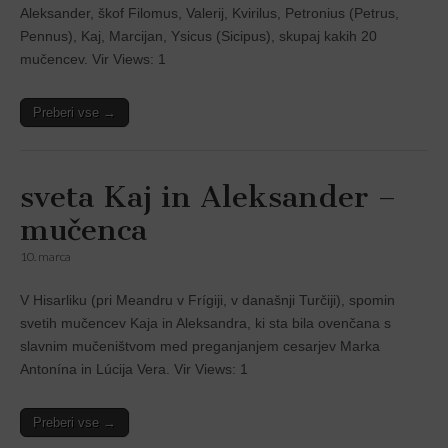
Aleksander, škof Filomus, Valerij, Kvirilus, Petronius (Petrus,
Pennus), Kaj, Marcijan, Ysicus (Sicipus), skupaj kakih 20
mučencev. Vir Views: 1
Preberi vse →
sveta Kaj in Aleksander –
mučenca
10. marca
V Hisarliku (pri Meandru v Frígĳi, v današnji Turčĳi), spomin
svetih mučencev Kaja in Aleksandra, ki sta bila ovenčana s
slavnim mučeništvom med preganjanjem cesarjev Marka
Antonína in Lúcĳa Vera. Vir Views: 1
Preberi vse →