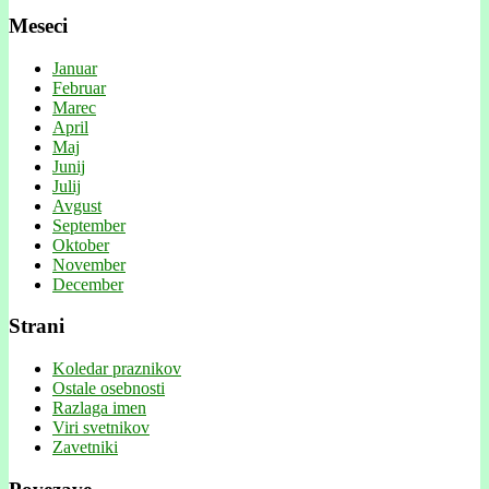
Meseci
Januar
Februar
Marec
April
Maj
Junij
Julij
Avgust
September
Oktober
November
December
Strani
Koledar praznikov
Ostale osebnosti
Razlaga imen
Viri svetnikov
Zavetniki