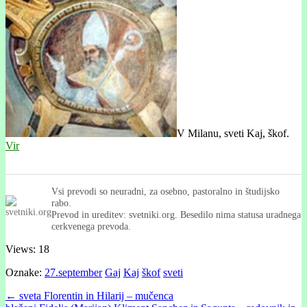
V Milanu, sveti Kaj, škof.
Vir
Vsi prevodi so neuradni, za osebno, pastoralno in študijsko
rabo.
Prevod in ureditev: svetniki.org. Besedilo nima statusa uradnega
cerkvenega prevoda.
Views: 18
Oznake:
27.september
Gaj
Kaj
škof
sveti
Post
← sveta Florentin in Hilarij – mučenca