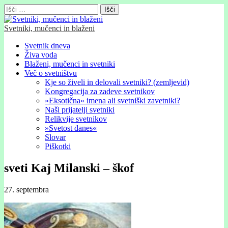
Išči:
Svetniki, mučenci in blaženi
Glavni
Skip
Svetnik dneva
to
Živa voda
meni
content
Blaženi, mučenci in svetniki
Več o svetništvu
Kje so živeli in delovali svetniki? (zemljevid)
Kongregacija za zadeve svetnikov
»Eksotična« imena ali svetniški zavetniki?
Naši prijatelji svetniki
Relikvije svetnikov
»Svetost danes«
Slovar
Piškotki
sveti Kaj Milanski – škof
27. septembra