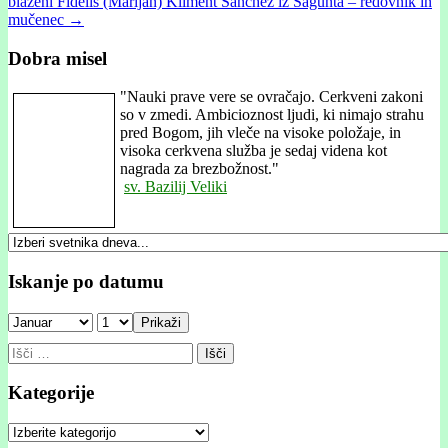
blaženi Fidelis (Marijan) Kliment Sanchez iz Sagunta – redovnik in
navigation
mučenec →
Dobra misel
"
Nauki prave vere se ovračajo. Cerkveni zakoni
so v zmedi. Ambicioznost ljudi, ki nimajo strahu
pred Bogom, jih vleče na visoke položaje, in
visoka cerkvena služba je sedaj videna kot
nagrada za brezbožnost."
sv. Bazilij Veliki
Iskanje po datumu
Prikaži
Išči:
Kategorije
Kategorije