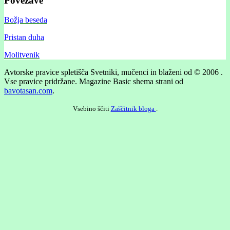
Povezave
Božja beseda
Pristan duha
Molitvenik
Avtorske pravice spletišča Svetniki, mučenci in blaženi od © 2006 .
Vse pravice pridržane.
Magazine Basic shema strani od
bavotasan.com
.
Vsebino ščiti
Zaščitnik bloga
.