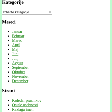
Kategorije
Kategorije
Meseci
Januar
Februar
Marec
April
Maj
Junij
Julij
Avgust
September
Oktober
November
December
Strani
Koledar praznikov
Ostale osebnosti
Razlaga imen