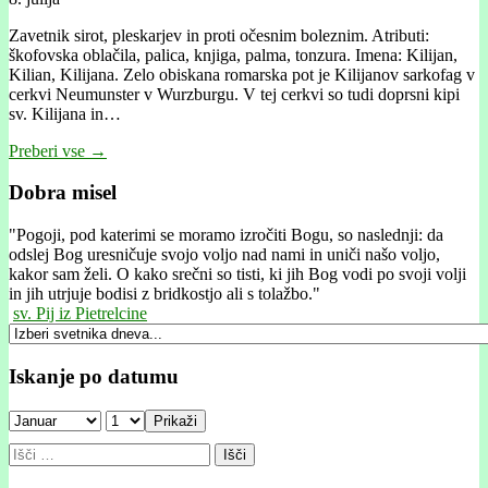
Zavetnik sirot, pleskarjev in proti očesnim boleznim. Atributi:
škofovska oblačila, palica, knjiga, palma, tonzura. Imena: Kilijan,
Kilian, Kilijana. Zelo obiskana romarska pot je Kilijanov sarkofag v
cerkvi Neumunster v Wurzburgu. V tej cerkvi so tudi doprsni kipi
sv. Kilijana in…
Preberi vse →
Dobra misel
"
Pogoji, pod katerimi se moramo izročiti Bogu, so naslednji: da
odslej Bog uresničuje svojo voljo nad nami in uniči našo voljo,
kakor sam želi. O kako srečni so tisti, ki jih Bog vodi po svoji volji
in jih utrjuje bodisi z bridkostjo ali s tolažbo."
sv. Pij iz Pietrelcine
Iskanje po datumu
Prikaži
Išči: