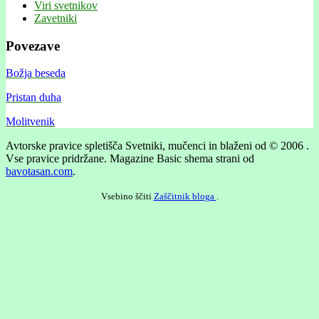
Viri svetnikov
Zavetniki
Povezave
Božja beseda
Pristan duha
Molitvenik
Avtorske pravice spletišča Svetniki, mučenci in blaženi od © 2006 .
Vse pravice pridržane.
Magazine Basic shema strani od
bavotasan.com
.
Vsebino ščiti
Zaščitnik bloga
.