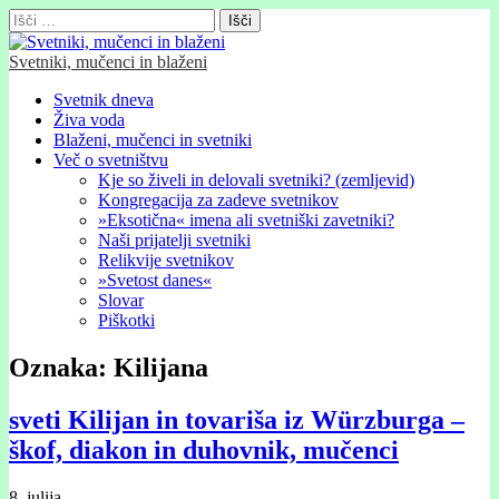
Išči:
Svetniki, mučenci in blaženi
Glavni
Skip
Svetnik dneva
to
Živa voda
meni
content
Blaženi, mučenci in svetniki
Več o svetništvu
Kje so živeli in delovali svetniki? (zemljevid)
Kongregacija za zadeve svetnikov
»Eksotična« imena ali svetniški zavetniki?
Naši prijatelji svetniki
Relikvije svetnikov
»Svetost danes«
Slovar
Piškotki
Oznaka:
Kilijana
sveti Kilijan in tovariša iz Würzburga –
škof, diakon in duhovnik, mučenci
8. julija