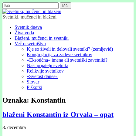
Išči:
Svetniki, mučenci in blaženi
Glavni
Skip
Svetnik dneva
to
Živa voda
meni
content
Blaženi, mučenci in svetniki
Več o svetništvu
Kje so živeli in delovali svetniki? (zemljevid)
Kongregacija za zadeve svetnikov
»Eksotična« imena ali svetniški zavetniki?
Naši prijatelji svetniki
Relikvije svetnikov
»Svetost danes«
Slovar
Piškotki
Oznaka:
Konstantin
blaženi Konstantin iz Orvala – opat
8. decembra