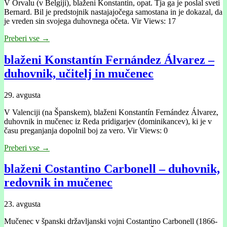
V Orvalu (v Belgiji), blaženi Konstantin, opat. Tja ga je poslal sveti
Bernard. Bil je predstojnik nastajajočega samostana in je dokazal, da
je vreden sin svojega duhovnega očeta. Vir Views: 17
Preberi vse →
blaženi Konstantín Fernández Álvarez –
duhovnik, učitelj in mučenec
29. avgusta
V Valenciji (na Španskem), blaženi Konstantín Fernández Álvarez,
duhovnik in mučenec iz Reda pridigarjev (dominikancev), ki je v
času preganjanja dopolnil boj za vero. Vir Views: 0
Preberi vse →
blaženi Costantino Carbonell – duhovnik,
redovnik in mučenec
23. avgusta
Mučenec v španski državljanski vojni Costantino Carbonell (1866-