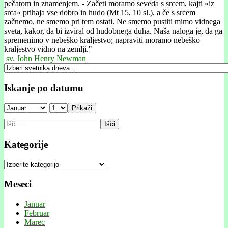
pečatom in znamenjem. - Začeti moramo seveda s srcem, kajti »iz
srca« prihaja vse dobro in hudo (Mt 15, 10 sl.), a če s srcem
začnemo, ne smemo pri tem ostati. Ne smemo pustiti mimo vidnega
sveta, kakor, da bi izviral od hudobnega duha. Naša naloga je, da ga
spremenimo v nebeško kraljestvo; napraviti moramo nebeško
kraljestvo vidno na zemlji."
sv. John Henry Newman
Iskanje po datumu
Prikaži
Išči:
Kategorije
Kategorije
Meseci
Januar
Februar
Marec