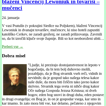
blaženi Vincencij Lewoniuk in tovariši –
mučenci
24. januarja
V vasi Pratulín (v pokrajini Siedlce na Poljskem), blaženi Vincencij
Lewoniuk in dvanajst tovarišev, mučencev, ki niso hoteli zapustiti
katoliško Cerkev, ne zaradi groženj, ne zaradi prilizovanja. Zavrnili
so, da bi izročili ključe svoje župnije. Bili so kot neoboroženi ubiti…
Preberi vse →
Dobra misel
"
Ljudje, ki prezirajo dostojanstvenost in lepoto v
bogočastju, da bi tem bolj duhovno molili,
pozabljajo, da je Bog stvarnik vseh reči, vidnih in
nevidnih; da je gospod tako našega telesa kakor
naše duše, da mora biti češčen tako javno kakor
skrivno. Stvarnik tega sveta ni nihče drug kakor
Oče našega Gospoda Jezusa Kristusa; ni dveh
bogov, eden bog snovi in drugi duha, eden postave
in drugi evangelija; en Bog je, in on je gospodar vsega, kar smo in
kar imamo. In zato mora biti vse, kar delamo, pečateno z njegovim