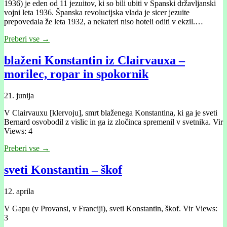
1936) je eden od 11 jezuitov, ki so bili ubiti v Španski državljanski
vojni leta 1936. Španska revolucijska vlada je sicer jezuite
prepovedala že leta 1932, a nekateri niso hoteli oditi v ekzil.…
Preberi vse →
blaženi Konstantin iz Clairvauxa –
morilec, ropar in spokornik
21. junija
V Clairvauxu [klervoju], smrt blaženega Konstantina, ki ga je sveti
Bernard osvobodil z vislic in ga iz zločinca spremenil v svetnika. Vir
Views: 4
Preberi vse →
sveti Konstantin – škof
12. aprila
V Gapu (v Provansi, v Franciji), sveti Konstantin, škof. Vir Views:
3