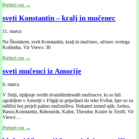
Preberi vse →
sveti Konstantin – kralj in mučenec
11. marca
Na Škotskem, sveti Konstantin, kralj in mučenec, učenec svetega
Kolúmba. Vir Views: 30
Preberi vse →
sveti mučenci iz Amorije
6. marca
V Siriji, trpljenje svetih dvainštiridesetih mučencev, ki so bili
zgrabljeni v Amoriji v Frígiji in pripeljani do reke Evfrat, kjer so za
odlični boj prejeli palmo mučeništva. Nekateri izmed njih: Aetios,
Basso,Konstantin, Baboutzik, Kalist, Theodor, Krater in Teofil. Vir
Views:…
Preberi vse →