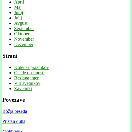
April
Maj
Junij
Julij
Avgust
September
Oktober
November
December
Strani
Koledar praznikov
Ostale osebnosti
Razlaga imen
Viri svetnikov
Zavetniki
Povezave
Božja beseda
Pristan duha
Molitvenik