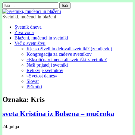
Išči:
Svetniki, mučenci in blaženi
Glavni
Skip
Svetnik dneva
to
Živa voda
meni
content
Blaženi, mučenci in svetniki
Več o svetništvu
Kje so živeli in delovali svetniki? (zemljevid)
Kongregacija za zadeve svetnikov
»Eksotična« imena ali svetniški zavetniki?
Naši prijatelji svetniki
Relikvije svetnikov
»Svetost danes«
Slovar
Piškotki
Oznaka:
Kris
sveta Kristina iz Bolsena – mučenka
24. julija