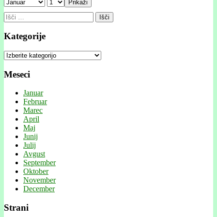
Prikaži
Išči:
Kategorije
Kategorije
Meseci
Januar
Februar
Marec
April
Maj
Junij
Julij
Avgust
September
Oktober
November
December
Strani