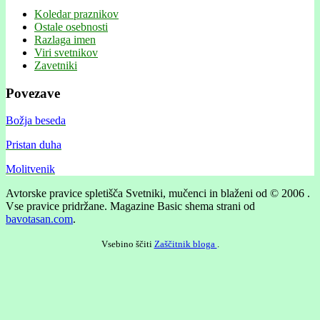
Koledar praznikov
Ostale osebnosti
Razlaga imen
Viri svetnikov
Zavetniki
Povezave
Božja beseda
Pristan duha
Molitvenik
Avtorske pravice spletišča Svetniki, mučenci in blaženi od © 2006 .
Vse pravice pridržane.
Magazine Basic shema strani od
bavotasan.com
.
Vsebino ščiti
Zaščitnik bloga
.