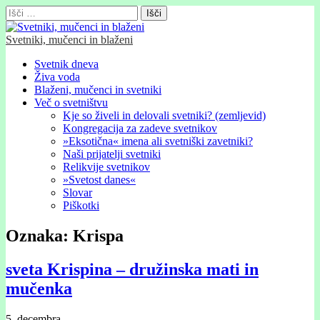
Išči:
Svetniki, mučenci in blaženi
Glavni
Skip
Svetnik dneva
to
Živa voda
meni
content
Blaženi, mučenci in svetniki
Več o svetništvu
Kje so živeli in delovali svetniki? (zemljevid)
Kongregacija za zadeve svetnikov
»Eksotična« imena ali svetniški zavetniki?
Naši prijatelji svetniki
Relikvije svetnikov
»Svetost danes«
Slovar
Piškotki
Oznaka:
Krispa
sveta Krispina – družinska mati in
mučenka
5. decembra