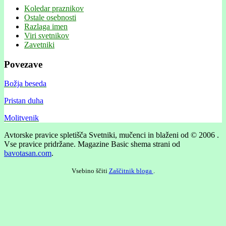
Koledar praznikov
Ostale osebnosti
Razlaga imen
Viri svetnikov
Zavetniki
Povezave
Božja beseda
Pristan duha
Molitvenik
Avtorske pravice spletišča Svetniki, mučenci in blaženi od © 2006 .
Vse pravice pridržane.
Magazine Basic shema strani od
bavotasan.com
.
Vsebino ščiti
Zaščitnik bloga
.