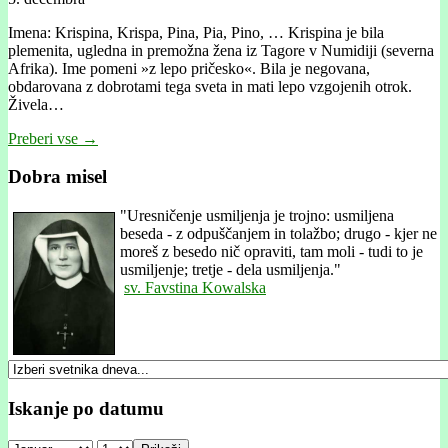
Imena: Krispina, Krispa, Pina, Pia, Pino, … Krispina je bila
plemenita, ugledna in premožna žena iz Tagore v Numidiji (severna
Afrika). Ime pomeni »z lepo pričesko«. Bila je negovana,
obdarovana z dobrotami tega sveta in mati lepo vzgojenih otrok.
Živela…
Preberi vse →
Dobra misel
"
Uresničenje usmiljenja je trojno: usmiljena
beseda - z odpuščanjem in tolažbo; drugo - kjer ne
moreš z besedo nič opraviti, tam moli - tudi to je
usmiljenje; tretje - dela usmiljenja."
sv. Favstina Kowalska
Iskanje po datumu