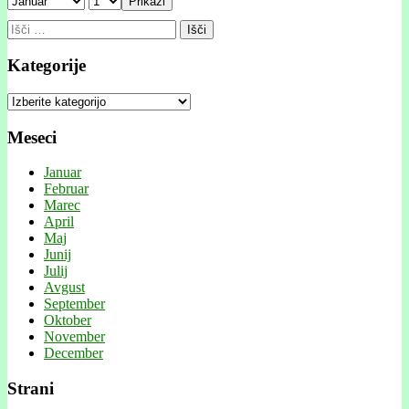
Prikaži
Išči:
Kategorije
Kategorije
Meseci
Januar
Februar
Marec
April
Maj
Junij
Julij
Avgust
September
Oktober
November
December
Strani