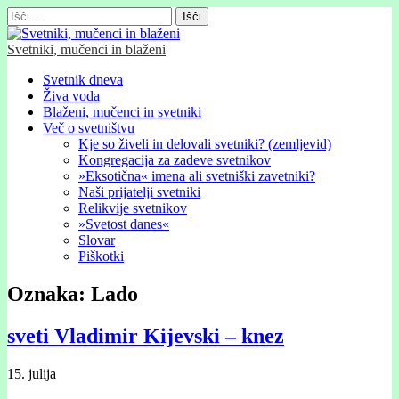
Išči:
Svetniki, mučenci in blaženi
Glavni
Skip
Svetnik dneva
to
Živa voda
meni
content
Blaženi, mučenci in svetniki
Več o svetništvu
Kje so živeli in delovali svetniki? (zemljevid)
Kongregacija za zadeve svetnikov
»Eksotična« imena ali svetniški zavetniki?
Naši prijatelji svetniki
Relikvije svetnikov
»Svetost danes«
Slovar
Piškotki
Oznaka:
Lado
sveti Vladimir Kijevski – knez
15. julija