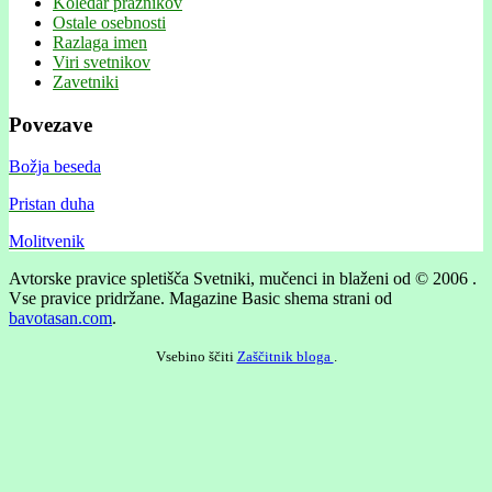
Koledar praznikov
Ostale osebnosti
Razlaga imen
Viri svetnikov
Zavetniki
Povezave
Božja beseda
Pristan duha
Molitvenik
Avtorske pravice spletišča Svetniki, mučenci in blaženi od © 2006 .
Vse pravice pridržane.
Magazine Basic shema strani od
bavotasan.com
.
Vsebino ščiti
Zaščitnik bloga
.