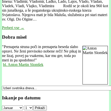
Imena: Vladimir, Vladomir, Ladko, Lado, Lajos, Vlado, Vladan,
Vladek, Vladi, Vlajko, Vladimira Rodil se je okoli leta 960 kot
sin junaškega, a še poganskega ukrajinsko-ruskega kneza
Svjatoslava. Njegova mati je bila Maluša, služabnica pri stari materi
sv. Olgi. Do Olgine…
Preberi vse →
Dobra misel
"
Prenapeta struna poči in prenapeta beseda slabo
opravi. Ne ženi previsoko nobene reči! Ne pikaj in
ne lizaj, povej pa vsakemu, kar mu gre, toda po
meri in pa spodobno!"
bl. Anton Martin Slomšek
Iskanje po datumu
Prikaži