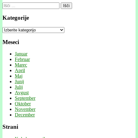
Išči:
Kategorije
Kategorije
Meseci
Januar
Februar
Marec
April
Maj
Junij
Julij
Avgust
September
Oktober
November
December
Strani