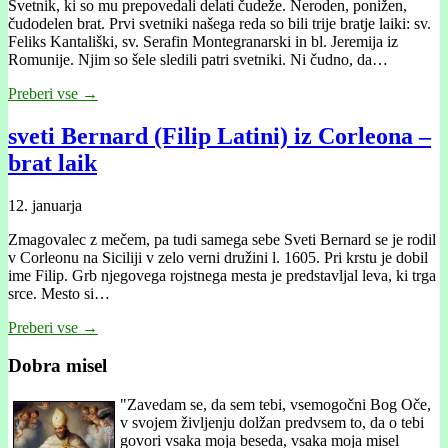
Svetnik, ki so mu prepovedali delati čudeže. Neroden, ponižen,
čudodelen brat. Prvi svetniki našega reda so bili trije bratje laiki: sv.
Feliks Kantališki, sv. Serafin Montegranarski in bl. Jeremija iz
Romunije. Njim so šele sledili patri svetniki. Ni čudno, da…
Preberi vse →
sveti Bernard (Filip Latini) iz Corleona –
brat laik
12. januarja
Zmagovalec z mečem, pa tudi samega sebe Sveti Bernard se je rodil
v Corleonu na Siciliji v zelo verni družini l. 1605. Pri krstu je dobil
ime Filip. Grb njegovega rojstnega mesta je predstavljal leva, ki trga
srce. Mesto si…
Preberi vse →
Dobra misel
"
Zavedam se, da sem tebi, vsemogočni Bog Oče,
v svojem življenju dolžan predvsem to, da o tebi
govori vsaka moja beseda, vsaka moja misel