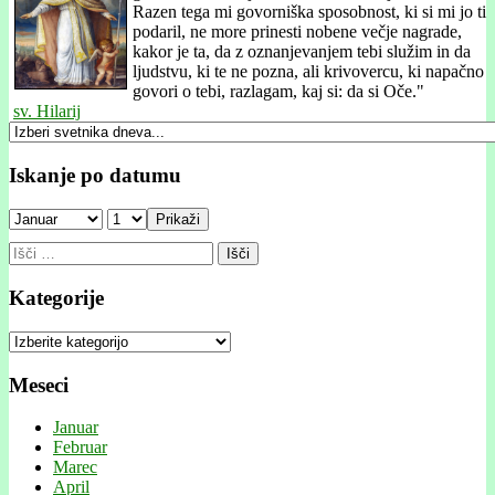
Razen tega mi govorniška sposobnost, ki si mi jo ti
podaril, ne more prinesti nobene večje nagrade,
kakor je ta, da z oznanjevanjem tebi služim in da
ljudstvu, ki te ne pozna, ali krivovercu, ki napačno
govori o tebi, razlagam, kaj si: da si Oče."
sv. Hilarij
Iskanje po datumu
Prikaži
Išči:
Kategorije
Kategorije
Meseci
Januar
Februar
Marec
April