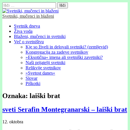
Išči:
Svetniki, mučenci in blaženi
Glavni
Skip
Svetnik dneva
to
Živa voda
meni
content
Blaženi, mučenci in svetniki
Več o svetništvu
Kje so živeli in delovali svetniki? (zemljevid)
Kongregacija za zadeve svetnikov
»Eksotična« imena ali svetniški zavetniki?
Naši prijatelji svetniki
Relikvije svetnikov
»Svetost danes«
Slovar
Piškotki
Oznaka:
laiški brat
sveti Serafin Montegranarski – laiški brat
12. oktobra