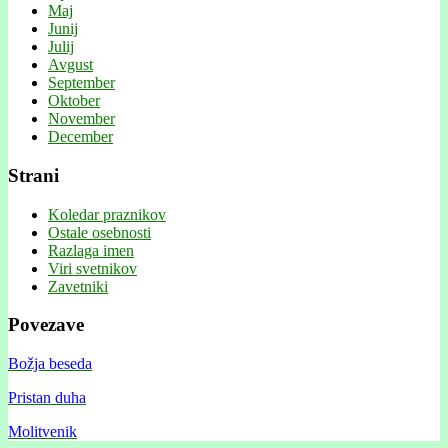
Maj
Junij
Julij
Avgust
September
Oktober
November
December
Strani
Koledar praznikov
Ostale osebnosti
Razlaga imen
Viri svetnikov
Zavetniki
Povezave
Božja beseda
Pristan duha
Molitvenik