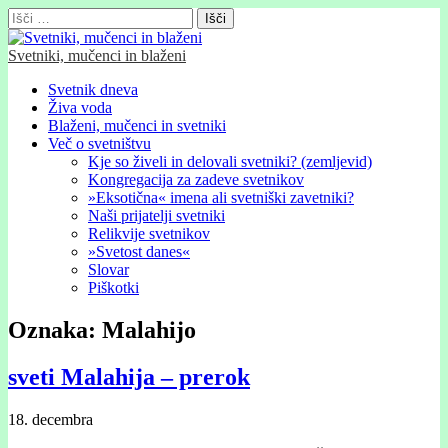
Išči:
Svetniki, mučenci in blaženi
Glavni
Skip
Svetnik dneva
to
Živa voda
meni
content
Blaženi, mučenci in svetniki
Več o svetništvu
Kje so živeli in delovali svetniki? (zemljevid)
Kongregacija za zadeve svetnikov
»Eksotična« imena ali svetniški zavetniki?
Naši prijatelji svetniki
Relikvije svetnikov
»Svetost danes«
Slovar
Piškotki
Oznaka:
Malahijo
sveti Malahija – prerok
18. decembra