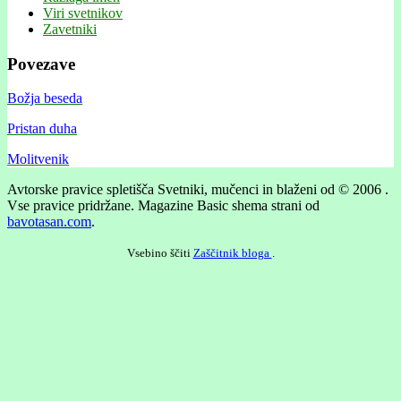
Viri svetnikov
Zavetniki
Povezave
Božja beseda
Pristan duha
Molitvenik
Avtorske pravice spletišča Svetniki, mučenci in blaženi od © 2006 .
Vse pravice pridržane.
Magazine Basic shema strani od
bavotasan.com
.
Vsebino ščiti
Zaščitnik bloga
.