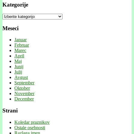
Kategorije
Kategorije
Meseci
Januar
Februar
Marec
April
Maj
Junij
Julij
Avgust
September
Oktober
November
December
Strani
Koledar praznikov
Ostale osebnosti
Razlaga imen