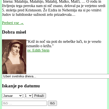
Imena: Malahija, Malahijo, Malahij, Malko, Malči, … O rodu in
življenju tega preroka nam ni nič znano, deloval pa je verjetno sredi
5. stoletja pred Kristusom. Že Ezdra in Nehemija sta si po vrnitvi
Judov iz babilonske sužnosti zelo prizadevala…
Preberi vse →
Dobra misel
"
Križ in noč sta poti do nebeške luči, to je veselo
oznanilo o križu."
sv. Edith Stein
Iskanje po datumu
Prikaži
Išči: