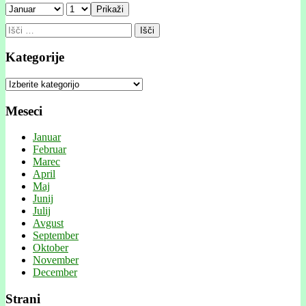
Prikaži
Išči:
Kategorije
Kategorije
Meseci
Januar
Februar
Marec
April
Maj
Junij
Julij
Avgust
September
Oktober
November
December
Strani