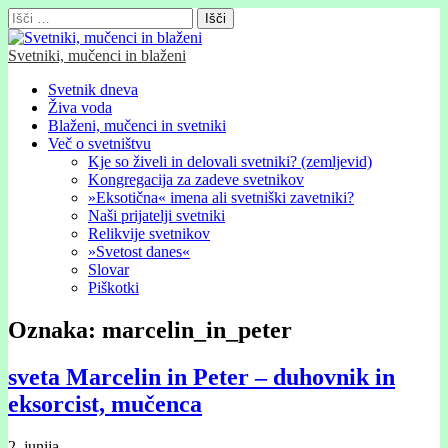
Išči:
Svetniki, mučenci in blaženi
Glavni
Skip
Svetnik dneva
to
Živa voda
meni
content
Blaženi, mučenci in svetniki
Več o svetništvu
Kje so živeli in delovali svetniki? (zemljevid)
Kongregacija za zadeve svetnikov
»Eksotična« imena ali svetniški zavetniki?
Naši prijatelji svetniki
Relikvije svetnikov
»Svetost danes«
Slovar
Piškotki
Oznaka:
marcelin_in_peter
sveta Marcelin in Peter – duhovnik in
eksorcist, mučenca
2. junija