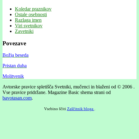
Koledar praznikov
Ostale osebnosti
Razlaga imen
Viri svetnikov
Zavetniki
Povezave
Božja beseda
Pristan duha
Molitvenik
Avtorske pravice spletišča Svetniki, mučenci in blaženi od © 2006 .
Vse pravice pridržane.
Magazine Basic shema strani od
bavotasan.com
.
Vsebino ščiti
Zaščitnik bloga
.