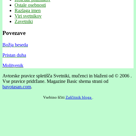
Ostale osebnosti
Razlaga imen
Viri svetnikov
Zavetniki
Povezave
Božja beseda
Pristan duha
Molitvenik
Avtorske pravice spletišča Svetniki, mučenci in blaženi od © 2006 .
Vse pravice pridržane.
Magazine Basic shema strani od
bavotasan.com
.
Vsebino ščiti
Zaščitnik bloga
.