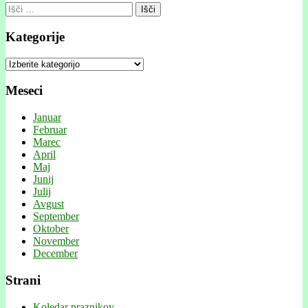
Išči:
Kategorije
Kategorije
Meseci
Januar
Februar
Marec
April
Maj
Junij
Julij
Avgust
September
Oktober
November
December
Strani
Koledar praznikov