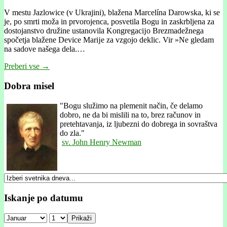
V mestu Jazlowice (v Ukrajini), blažena Marcelína Darowska, ki se
je, po smrti moža in prvorojenca, posvetila Bogu in zaskrbljena za
dostojanstvo družine ustanovila Kongregacĳo Brezmadežnega
spočetja blažene Device Marĳe za vzgojo deklic. Vir »Ne gledam
na sadove našega dela.…
Preberi vse →
Dobra misel
"
Bogu služimo na plemenit način, če delamo
dobro, ne da bi mislili na to, brez računov in
pretehtavanja, iz ljubezni do dobrega in sovraštva
do zla."
sv. John Henry Newman
Iskanje po datumu
Prikaži