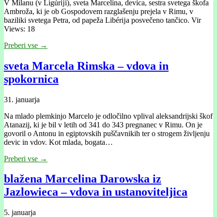
V Milanu (v Ligúrĳi), sveta Marcelína, devica, sestra svetega škofa
Ambroža, ki je ob Gospodovem razglašenju prejela v Rimu, v
baziliki svetega Petra, od papeža Libérĳa posvečeno tančico. Vir
Views: 18
Preberi vse →
sveta Marcela Rimska – vdova in
spokornica
31. januarja
Na mlado plemkinjo Marcelo je odločilno vplival aleksandrijski škof
Atanazij, ki je bil v letih od 341 do 343 pregnanec v Rimu. On je
govoril o Antonu in egiptovskih puščavnikih ter o strogem življenju
devic in vdov. Kot mlada, bogata…
Preberi vse →
blažena Marcelina Darowska iz
Jazlowieca – vdova in ustanoviteljica
5. januarja