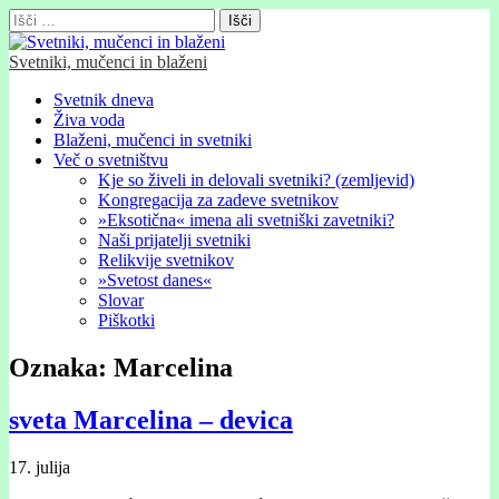
Išči:
Svetniki, mučenci in blaženi
Glavni
Skip
Svetnik dneva
to
Živa voda
meni
content
Blaženi, mučenci in svetniki
Več o svetništvu
Kje so živeli in delovali svetniki? (zemljevid)
Kongregacija za zadeve svetnikov
»Eksotična« imena ali svetniški zavetniki?
Naši prijatelji svetniki
Relikvije svetnikov
»Svetost danes«
Slovar
Piškotki
Oznaka:
Marcelina
sveta Marcelina – devica
17. julija