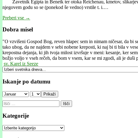
Zavetnik Egipta in Benetk ter otoka Reichenau, kmetov, slikarjev na s
njegovem godu so se (ponekod še vedno) vrstile t. i.…
Preberi vse →
Dobra misel
"
O vzvišeni Gospod Bog, reven hlapec sem in nimam ničesar, da bi se od
tako ubog, da ne najdem v sebi nobene kreposti, ki naj bi ti bila v ve
krepostna dejanja, ki jih tvoja milost izvršuje v meni: kesanje, ker sem 
božjo voljo v vseh rečeh, da bom v vsem, kar se mi zgodi, ali je duši pr
sv. Karel iz Seeze
Iskanje po datumu
Prikaži
Išči:
Kategorije
Kategorije