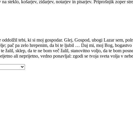
teklo, košarjev, zidarjev, notarjev in pisarjev. Priprošnjik zoper str
dolžil tebi, ki si moj gospodar. Glej, Gospod, ubogi Lazar sem, poln sla
selje; pač pa zelo hrepenim, da bi te ljubil … Daj mi, moj Bog, bogastvo 
te žalil, sklep, da te ne bom več žalil, stanovitno voljo, da te bom posnem
ijetno ali neprijetno, vedno ponavljal: zgodi se tvoja sveta volja v nebe