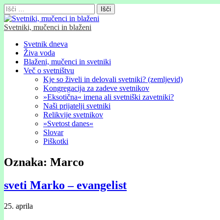
Išči:
Svetniki, mučenci in blaženi
Glavni
Skip
Svetnik dneva
to
Živa voda
meni
content
Blaženi, mučenci in svetniki
Več o svetništvu
Kje so živeli in delovali svetniki? (zemljevid)
Kongregacija za zadeve svetnikov
»Eksotična« imena ali svetniški zavetniki?
Naši prijatelji svetniki
Relikvije svetnikov
»Svetost danes«
Slovar
Piškotki
Oznaka:
Marco
sveti Marko – evangelist
25. aprila