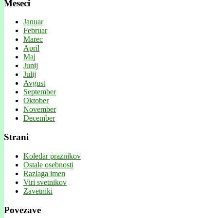
Meseci
Januar
Februar
Marec
April
Maj
Junij
Julij
Avgust
September
Oktober
November
December
Strani
Koledar praznikov
Ostale osebnosti
Razlaga imen
Viri svetnikov
Zavetniki
Povezave