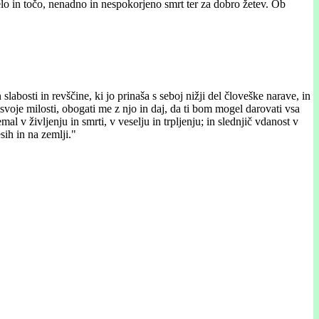
elo in točo, nenadno in nespokorjeno smrt ter za dobro žetev. Ob
bosti in revščine, ki jo prinaša s seboj nižji del človeške narave, in
svoje milosti, obogati me z njo in daj, da ti bom mogel darovati vsa
al v življenju in smrti, v veselju in trpljenju; in slednjič vdanost v
sih in na zemlji."