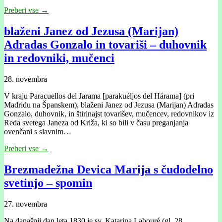
Preberi vse →
blaženi Janez od Jezusa (Marijan)
Adradas Gonzalo in tovariši – duhovnik
in redovniki, mučenci
28. novembra
V kraju Paracuellos del Jarama [parakuéljos del Hárama] (pri
Madridu na Španskem), blaženi Janez od Jezusa (Marijan) Adradas
Gonzalo, duhovnik, in štirinajst tovarišev, mučencev, redovnikov iz
Reda svetega Janeza od Križa, ki so bili v času preganjanja
ovenčani s slavnim…
Preberi vse →
Brezmadežna Devica Marija s čudodelno
svetinjo – spomin
27. novembra
Na današnji dan leta 1830 je sv. Katarina Labouré (gl. 28.