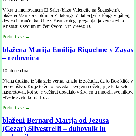
V kraju imenovanem El Saler (blizu Valencĳe na Španskem),
blažena Marija a Colúmna Villalonga Villalba [vílja lónga viljálba],
devica in mučenka, ki je v času krutega preganjanja vere sledila
Kristusu s svojim mučeništvom. Vir Views: 16
Preberi vse →
blažena Marija Emilija Riquelme y Zayas
– redovnica
10. decembra
Njena družina je bila zelo verna, kmalu je začutila, da jo Bog kliče v
redovništvo. Ko je to željo povedala svojemu očetu, ji je le-ta zelo
nasprotoval, kot se je večkrat dogajalo v življenju mnogih svetnikov.
»Ne le svetnikom! To…
Preberi vse →
blaženi Bernard Marija od Jezusa
(Cezar) Silvestrelli – duhovnik in