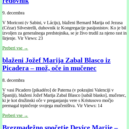
redovnik
9. decembra
V Moriconi (v Sabini, v Láciju), blaženi Bernard Marija od Jezusa
(Cézar) Silvestrelli, duhovnik iz Kongregacije pasijonistov. Ko je bil
izvoljen za generalnega predstojnika, se je živo trudil za njeno rast in
širjenje. Vir Views: 23
Preberi vse →
blaženi Jožef Marija Zabal Blasco iz
Picadera – mož, oče in mučenec
8. decembra
V vasi Picadero [pikadéro] de Paterna (v pokrajini Valenciji v
Španiji), blaženi Jožef Marija Zabal Blasco [sabál blasko], mučenec,
ki je kot družinski oče v preganjanju vere s Kristusovo močjo
premagal trpinčenje svojega mučeništva. Vir Views: 14
Preberi vse →
Brezmadežno spočetje Device Marije –