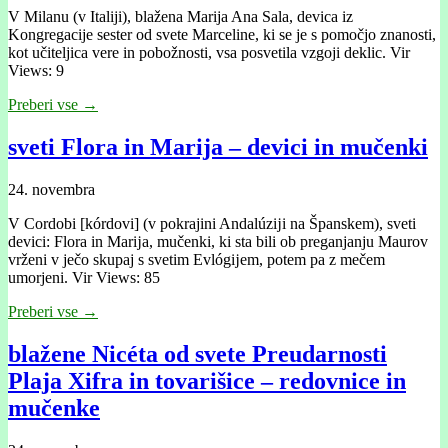
V Milanu (v Italiji), blažena Marija Ana Sala, devica iz
Kongregacije sester od svete Marceline, ki se je s pomočjo znanosti,
kot učiteljica vere in pobožnosti, vsa posvetila vzgoji deklic. Vir
Views: 9
Preberi vse →
sveti Flora in Marija – devici in mučenki
24. novembra
V Cordobi [kórdovi] (v pokrajini Andalúzĳi na Španskem), sveti
devici: Flora in Marĳa, mučenki, ki sta bili ob preganjanju Maurov
vrženi v ječo skupaj s svetim Evlógĳem, potem pa z mečem
umorjeni. Vir Views: 85
Preberi vse →
blažene Nicéta od svete Preudarnosti
Plaja Xifra in tovarišice – redovnice in
mučenke