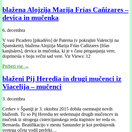
blažena Alojzĳa Marĳa Frías Caňizares –
devica in mučenka
6. decembra
V vasi Picadero [pikadéro] de Paterna (v pokrajini Valencĳi na
Španskem), blažena Alojzĳa Marĳa Frías Caňizares [frías
kanjisáres], devica in mučenka, ki je v času preganjanja vere,
doprinesla v boju večni sad vere. Vir Views: 12
Preberi vse →
blaženi Pij Heredia in drugi mučenci iz
Viacelija – mučenci
3. decembra
Cerkev v Španiji je 3. oktobra 2015 dobila osemnajst novih
blaženih. To so Pij Heredia ter sedemnajst drugih mučencev in
mučenk iz strogega cistercijanskega reda trapistov ter reda sv.
Bernarda. Beatifikacijo v mestu Santander je kot predstavnik
svetega očeta vodil prefekt…