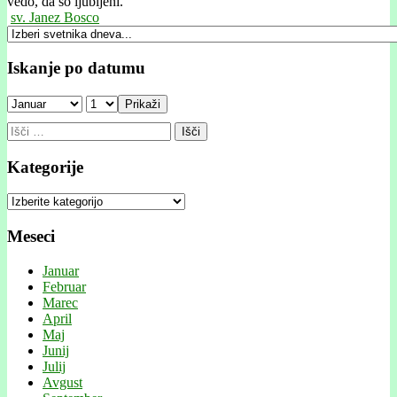
vedo, da so ljubljeni."
sv. Janez Bosco
Iskanje po datumu
Prikaži
Išči:
Kategorije
Kategorije
Meseci
Januar
Februar
Marec
April
Maj
Junij
Julij
Avgust