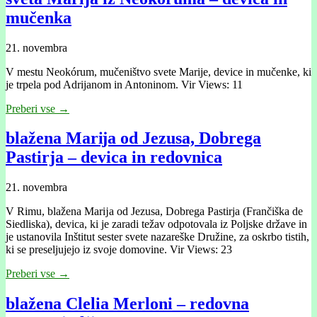
mučenka
21. novembra
V mestu Neokórum, mučeništvo svete Marije, device in mučenke, ki
je trpela pod Adrijanom in Antoninom. Vir Views: 11
Preberi vse →
blažena Marĳa od Jezusa, Dobrega
Pastirja – devica in redovnica
21. novembra
V Rimu, blažena Marĳa od Jezusa, Dobrega Pastirja (Frančiška de
Siedliska), devica, ki je zaradi težav odpotovala iz Poljske države in
je ustanovila Inštitut sester svete nazareške Družine, za oskrbo tistih,
ki se preseljujejo iz svoje domovine. Vir Views: 23
Preberi vse →
blažena Clelia Merloni – redovna