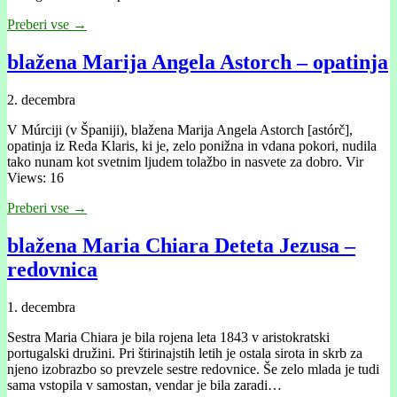
Preberi vse →
blažena Marija Angela Astorch – opatinja
2. decembra
V Múrciji (v Španiji), blažena Marija Angela Astorch [astórč],
opatinja iz Reda Klaris, ki je, zelo ponižna in vdana pokori, nudila
tako nunam kot svetnim ljudem tolažbo in nasvete za dobro. Vir
Views: 16
Preberi vse →
blažena Maria Chiara Deteta Jezusa –
redovnica
1. decembra
Sestra Maria Chiara je bila rojena leta 1843 v aristokratski
portugalski družini. Pri štirinajstih letih je ostala sirota in skrb za
njeno izobrazbo so prevzele sestre redovnice. Še zelo mlada je tudi
sama vstopila v samostan, vendar je bila zaradi…