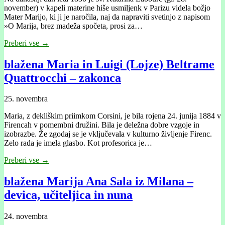
november) v kapeli materine hiše usmiljenk v Parizu videla božjo
Mater Marijo, ki ji je naročila, naj da napraviti svetinjo z napisom
»O Marija, brez madeža spočeta, prosi za…
Preberi vse →
blažena Maria in Luigi (Lojze) Beltrame
Quattrocchi – zakonca
25. novembra
Maria, z dekliškim priimkom Corsini, je bila rojena 24. junija 1884 v
Firencah v pomembni družini. Bila je deležna dobre vzgoje in
izobrazbe. Že zgodaj se je vključevala v kulturno življenje Firenc.
Zelo rada je imela glasbo. Kot profesorica je…
Preberi vse →
blažena Marija Ana Sala iz Milana –
devica, učiteljica in nuna
24. novembra