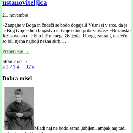
ustanoviteljica
21. novembra
»Zaupajte v Boga in čudeži se bodo dogajali! Vtisni si v srce, da je
le Bog tvoje edino bogastvo in tvoje edino pribežališče.« »Božansko
Jezusovo srce je bilo luč njenega življenja. Ubogi, zatirani, nesrečni
so bili njena najbolj nežna skrb.…
Preberi vse →
Stran 2 od 17
«
1
2
3
4
…
17
»
Dobra misel
"
Mladi naj ne bodo samo ljubljeni, ampak naj tudi