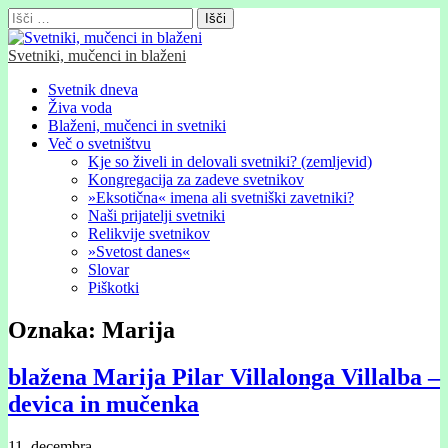
Išči:
Svetniki, mučenci in blaženi
Glavni
Skip
Svetnik dneva
to
Živa voda
meni
content
Blaženi, mučenci in svetniki
Več o svetništvu
Kje so živeli in delovali svetniki? (zemljevid)
Kongregacija za zadeve svetnikov
»Eksotična« imena ali svetniški zavetniki?
Naši prijatelji svetniki
Relikvije svetnikov
»Svetost danes«
Slovar
Piškotki
Oznaka:
Marija
blažena Marija Pilar Villalonga Villalba –
devica in mučenka
11. decembra