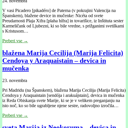
24. novembra
V vasi Picadero [pikadéro] de Paterna (v pokrajini Valencija na
Španskem), blažene device in mučenke: Nicéta od svete
Preudarnosti Plaja Xifra [plaha hífra] in tovarišice, iz Inštituta sester
Karmeličank od Ljubezni, ki so bile vredne, s prižganimi svetilkami
s Kristusom…
Preberi vse →
blažena Marija Cecilija (Marija Felicita)
Cendoya y Araquaistain – devica in
mučenka
23. novembra
Pri Madridu (na Španskem), blažena Marija Cecilija (Marija Felicita)
Cendoya y Araquaistain [sendója i arakuájstain], devica in mučenka
iz Reda Obiskanja svete Marije, ki se je v velikem preganjanju na
isto noč, ko so bile ugrabljene njene sestre, radovoljno izročila…
Preberi vse →
sveta Marija iz Neokoruma – devica in