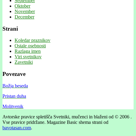
September
Oktober
November
December
Strani
Koledar praznikov
Ostale osebnosti
Razlaga imen
Viri svetnikov
Zavetniki
Povezave
Božja beseda
Pristan duha
Molitvenik
Avtorske pravice spletišča Svetniki, mučenci in blaženi od © 2006 .
Vse pravice pridržane.
Magazine Basic shema strani od
bavotasan.com
.