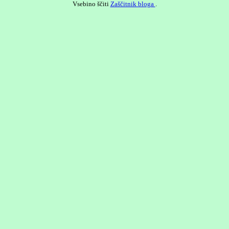
Vsebino ščiti
Zaščitnik bloga
.