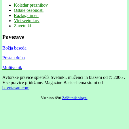
Koledar praznikov
Ostale osebnosti
Razlaga imen
Viri svetnikov
Zavetniki
Povezave
Božja beseda
Pristan duha
Molitvenik
Avtorske pravice spletišča Svetniki, mučenci in blaženi od © 2006 .
Vse pravice pridržane.
Magazine Basic shema strani od
bavotasan.com
.
Vsebino ščiti
Zaščitnik bloga
.