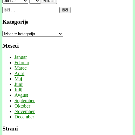
Prikaži
Išči:
Kategorije
Kategorije
Meseci
Januar
Februar
Marec
April
Maj
Junij
Julij
Avgust
September
Oktober
November
December
Strani