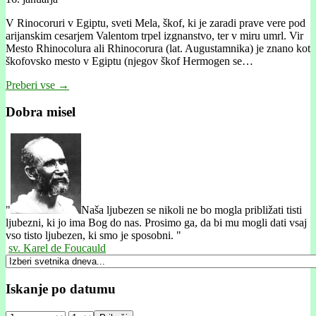
V Rinocoruri v Egiptu, sveti Mela, škof, ki je zaradi prave vere pod
arijanskim cesarjem Valentom trpel izgnanstvo, ter v miru umrl. Vir
Mesto Rhinocolura ali Rhinocorura (lat. Augustamnika) je znano kot
škofovsko mesto v Egiptu (njegov škof Hermogen se…
Preberi vse →
Dobra misel
"
Naša ljubezen se nikoli ne bo mogla približati tisti
ljubezni, ki jo ima Bog do nas. Prosimo ga, da bi mu mogli dati vsaj
vso tisto ljubezen, ki smo je sposobni. "
sv. Karel de Foucauld
Iskanje po datumu