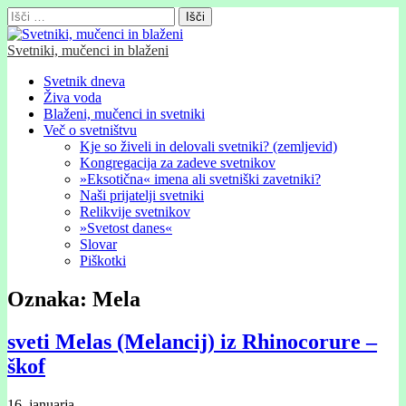
Išči:
Svetniki, mučenci in blaženi
Glavni
Skip
Svetnik dneva
to
Živa voda
meni
content
Blaženi, mučenci in svetniki
Več o svetništvu
Kje so živeli in delovali svetniki? (zemljevid)
Kongregacija za zadeve svetnikov
»Eksotična« imena ali svetniški zavetniki?
Naši prijatelji svetniki
Relikvije svetnikov
»Svetost danes«
Slovar
Piškotki
Oznaka:
Mela
sveti Melas (Melancij) iz Rhinocorure –
škof
16. januarja