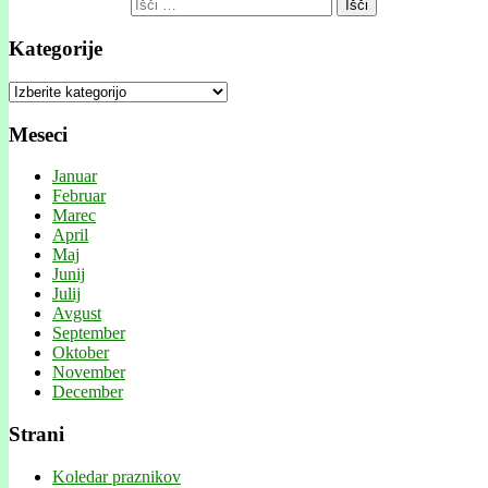
Išči:
Kategorije
Kategorije
Meseci
Januar
Februar
Marec
April
Maj
Junij
Julij
Avgust
September
Oktober
November
December
Strani
Koledar praznikov