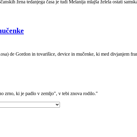
ščanskih žena tedanjega časa je tudi Melanija mlajša želela ostati sams
 mučenke
osa) de Gordon in tovarišice, device in mučenke, ki med divjanjem franc
o zrno, ki je padlo v zemljo", v tebi znova rodilo."