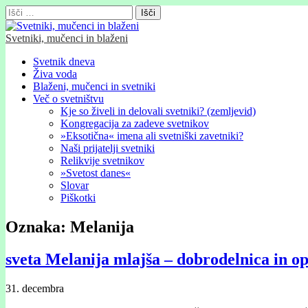
Išči:
Svetniki, mučenci in blaženi
Glavni
Skip
Svetnik dneva
to
Živa voda
meni
content
Blaženi, mučenci in svetniki
Več o svetništvu
Kje so živeli in delovali svetniki? (zemljevid)
Kongregacija za zadeve svetnikov
»Eksotična« imena ali svetniški zavetniki?
Naši prijatelji svetniki
Relikvije svetnikov
»Svetost danes«
Slovar
Piškotki
Oznaka:
Melanija
sveta Melanija mlajša – dobrodelnica in op
31. decembra