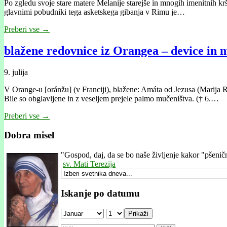
Po zgledu svoje stare matere Melanije starejše in mnogih imenitnih kr
glavnimi pobudniki tega asketskega gibanja v Rimu je…
Preberi vse →
blažene redovnice iz Orangea – device in
9. julija
V Orange-u [oránžu] (v Franciji), blažene: Amáta od Jezusa (Marija R
Bile so obglavljene in z veseljem prejele palmo mučeništva. († 6.…
Preberi vse →
Dobra misel
"
Gospod, daj, da se bo naše življenje kakor "pšeničn
sv. Mati Terezija
Iskanje po datumu
Prikaži