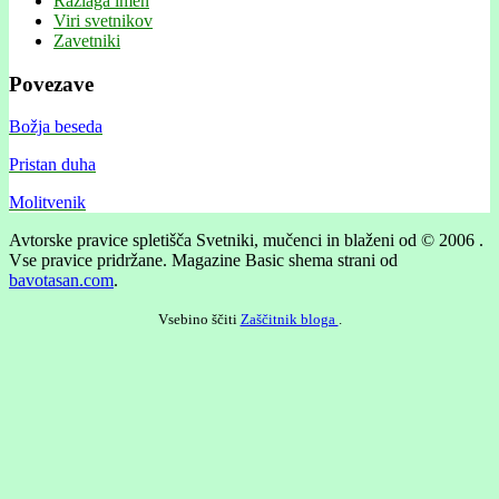
Razlaga imen
Viri svetnikov
Zavetniki
Povezave
Božja beseda
Pristan duha
Molitvenik
Avtorske pravice spletišča Svetniki, mučenci in blaženi od © 2006 .
Vse pravice pridržane.
Magazine Basic shema strani od
bavotasan.com
.
Vsebino ščiti
Zaščitnik bloga
.