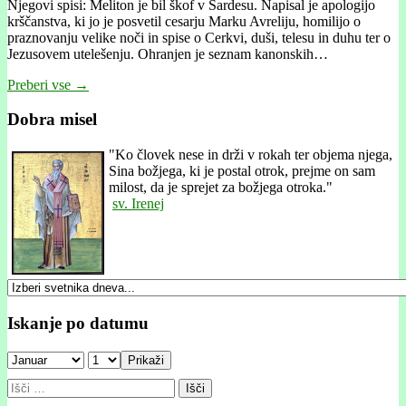
Njegovi spisi: Meliton je bil škof v Sardesu. Napisal je apologijo
krščanstva, ki jo je posvetil cesarju Marku Avreliju, homilijo o
praznovanju velike noči in spise o Cerkvi, duši, telesu in duhu ter o
Jezusovem utelešenju. Ohranjen je seznam kanonskih…
Preberi vse →
Dobra misel
"
Ko človek nese in drži v rokah ter objema njega,
Sina božjega, ki je postal otrok, prejme on sam
milost, da je sprejet za božjega otroka."
sv. Irenej
Iskanje po datumu
Prikaži
Išči: