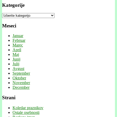
Kategorije
Kategorije
Meseci
Januar
Februar
Marec
April
Maj
Junij
Julij
Avgust
September
Oktober
November
December
Strani
Koledar praznikov
Ostale osebnosti