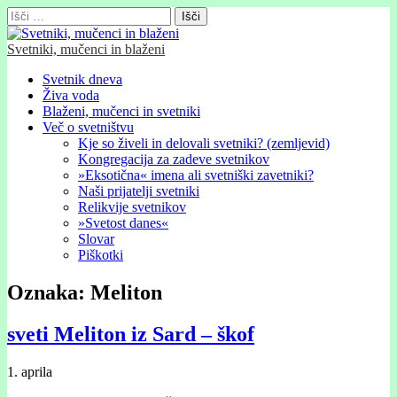
Išči:
Svetniki, mučenci in blaženi
Glavni
Skip
Svetnik dneva
to
Živa voda
meni
content
Blaženi, mučenci in svetniki
Več o svetništvu
Kje so živeli in delovali svetniki? (zemljevid)
Kongregacija za zadeve svetnikov
»Eksotična« imena ali svetniški zavetniki?
Naši prijatelji svetniki
Relikvije svetnikov
»Svetost danes«
Slovar
Piškotki
Oznaka:
Meliton
sveti Meliton iz Sard – škof
1. aprila