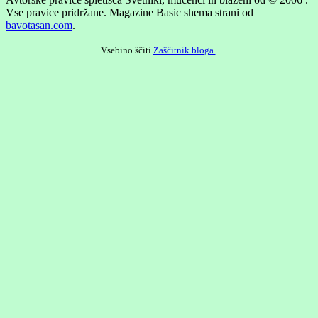
Vse pravice pridržane.
Magazine Basic shema strani od
bavotasan.com
.
Vsebino ščiti
Zaščitnik bloga
.