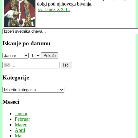
dolgi poti njihovega bivanja."
sv. Janez XXIII.
Iskanje po datumu
Prikaži
Išči:
Kategorije
Kategorije
Meseci
Januar
Februar
Marec
April
Maj