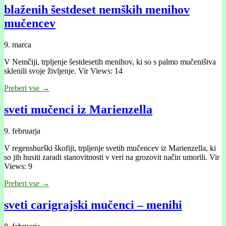
blaženih šestdeset nemških menihov
mučencev
9. marca
V Nemčiji, trpljenje šestdesetih menihov, ki so s palmo mučeništva
sklenili svoje življenje. Vir Views: 14
Preberi vse →
sveti mučenci iz Marienzella
9. februarja
V regensburški škofiji, trpljenje svetih mučencev iz Marienzella, ki
so jih husiti zaradi stanovitnosti v veri na grozovit način umorili. Vir
Views: 9
Preberi vse →
sveti carigrajski mučenci – menihi