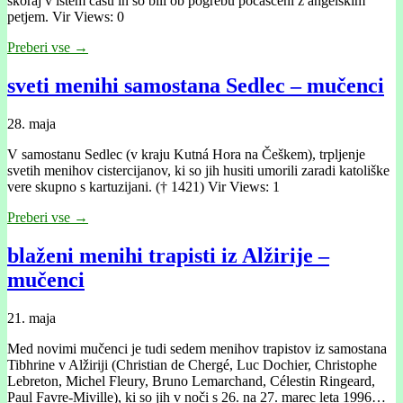
skoraj v istem času in so bili ob pogrebu počaščeni z angelskim
petjem. Vir Views: 0
Preberi vse →
sveti menihi samostana Sedlec – mučenci
28. maja
V samostanu Sedlec (v kraju Kutná Hora na Češkem), trpljenje
svetih menihov cistercijanov, ki so jih husiti umorili zaradi katoliške
vere skupno s kartuzijani. († 1421) Vir Views: 1
Preberi vse →
blaženi menihi trapisti iz Alžirije –
mučenci
21. maja
Med novimi mučenci je tudi sedem menihov trapistov iz samostana
Tibhrine v Alžiriji (Christian de Chergé, Luc Dochier, Christophe
Lebreton, Michel Fleury, Bruno Lemarchand, Célestin Ringeard,
Paul Favre-Miville), ki so jih v noči s 26. na 27. marec leta 1996…