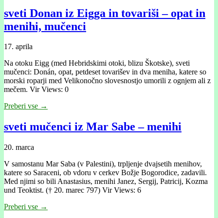
sveti Donan iz Eigga in tovariši – opat in
menihi, mučenci
17. aprila
Na otoku Eigg (med Hebridskimi otoki, blizu Škotske), sveti
mučenci: Donán, opat, petdeset tovarišev in dva meniha, katere so
morski roparji med Velikonočno slovesnostjo umorili z ognjem ali z
mečem. Vir Views: 0
Preberi vse →
sveti mučenci iz Mar Sabe – menihi
20. marca
V samostanu Mar Saba (v Palestini), trpljenje dvajsetih menihov,
katere so Saraceni, ob vdoru v cerkev Božje Bogorodice, zadavili.
Med njimi so bili Anastasius, menihi Janez, Sergij, Patricij, Kozma
und Teoktist. († 20. marec 797) Vir Views: 6
Preberi vse →