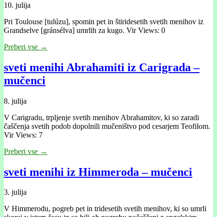
10. julija
Pri Toulouse [tulúzu], spomin pet in štiridesetih svetih menihov iz
Grandselve [gránsélva] umrlih za kugo. Vir Views: 0
Preberi vse →
sveti menihi Abrahamiti iz Carigrada –
mučenci
8. julija
V Carigradu, trpljenje svetih menihov Abrahamitov, ki so zaradi
čaščenja svetih podob dopolnili mučeništvo pod cesarjem Teofilom.
Vir Views: 7
Preberi vse →
sveti menihi iz Himmeroda – mučenci
3. julija
V Himmerodu, pogreb pet in tridesetih svetih menihov, ki so umrli