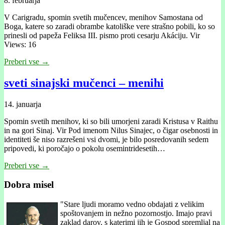
8. februarja
V Carigradu, spomin svetih mučencev, menihov Samostana od
Boga, katere so zaradi obrambe katoliške vere strašno pobili, ko so
prinesli od papeža Feliksa III. pismo proti cesarju Akáciju. Vir
Views: 16
Preberi vse →
sveti sinajski mučenci – menihi
14. januarja
Spomin svetih menihov, ki so bili umorjeni zaradi Kristusa v Raithu
in na gori Sinaj. Vir Pod imenom Nilus Sinajec, o čigar osebnosti in
identiteti še niso razrešeni vsi dvomi, je bilo posredovanih sedem
pripovedi, ki poročajo o pokolu osemintridesetih…
Preberi vse →
Dobra misel
"
Stare ljudi moramo vedno obdajati z velikim
spoštovanjem in nežno pozornostjo. Imajo pravi
zaklad darov, s katerimi jih je Gospod spremljal na