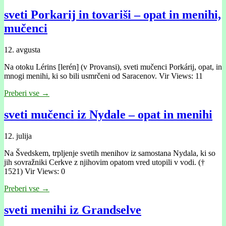
sveti Porkarij in tovariši – opat in menihi,
mučenci
12. avgusta
Na otoku Lérins [lerén] (v Provansi), sveti mučenci Porkárij, opat, in
mnogi menihi, ki so bili usmrčeni od Saracenov. Vir Views: 11
Preberi vse →
sveti mučenci iz Nydale – opat in menihi
12. julija
Na Švedskem, trpljenje svetih menihov iz samostana Nydala, ki so
jih sovražniki Cerkve z njihovim opatom vred utopili v vodi. (†
1521) Vir Views: 0
Preberi vse →
sveti menihi iz Grandselve