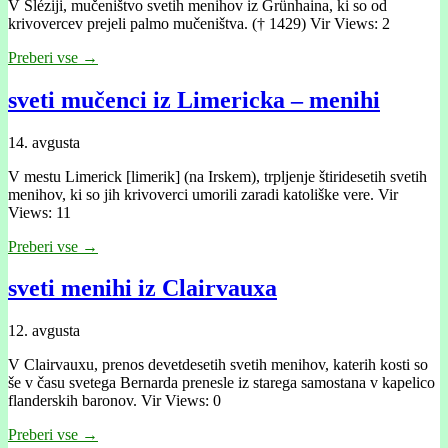
V Šléziji, mučeništvo svetih menihov iz Grünhaina, ki so od
krivovercev prejeli palmo mučeništva. († 1429) Vir Views: 2
Preberi vse →
sveti mučenci iz Limericka – menihi
14. avgusta
V mestu Limerick [limerik] (na Irskem), trpljenje štiridesetih svetih
menihov, ki so jih krivoverci umorili zaradi katoliške vere. Vir
Views: 11
Preberi vse →
sveti menihi iz Clairvauxa
12. avgusta
V Clairvauxu, prenos devetdesetih svetih menihov, katerih kosti so
še v času svetega Bernarda prenesle iz starega samostana v kapelico
flanderskih baronov. Vir Views: 0
Preberi vse →