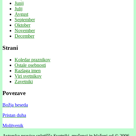
Junij
Julij
Avgust
September
Oktober
November
December
Strani
Koledar praznikov
Ostale osebnosti
Razlaga imen
Viri svetnikov
Zavetniki
Povezave
Božja beseda
Pristan duha
Molitvenik
Avtorske pravice spletišča Svetniki, mučenci in blaženi od © 2006 .