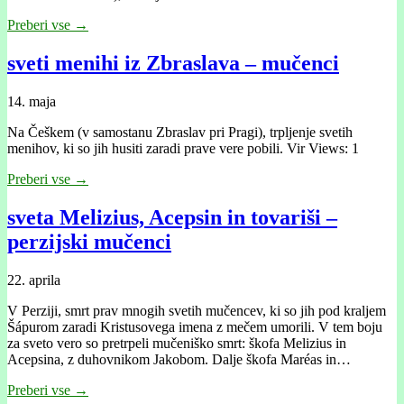
Preberi vse →
sveti menihi iz Zbraslava – mučenci
14. maja
Na Češkem (v samostanu Zbraslav pri Pragi), trpljenje svetih
menihov, ki so jih husiti zaradi prave vere pobili. Vir Views: 1
Preberi vse →
sveta Melizius, Acepsin in tovariši –
perzijski mučenci
22. aprila
V Perziji, smrt prav mnogih svetih mučencev, ki so jih pod kraljem
Šápurom zaradi Kristusovega imena z mečem umorili. V tem boju
za sveto vero so pretrpeli mučeniško smrt: škofa Melizius in
Acepsina, z duhovnikom Jakobom. Dalje škofa Maréas in…
Preberi vse →