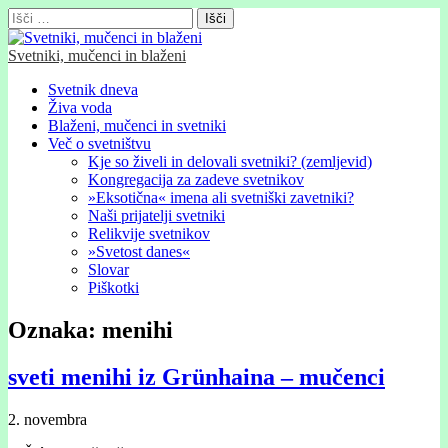
Išči:
Svetniki, mučenci in blaženi
Glavni
Skip
Svetnik dneva
to
Živa voda
meni
content
Blaženi, mučenci in svetniki
Več o svetništvu
Kje so živeli in delovali svetniki? (zemljevid)
Kongregacija za zadeve svetnikov
»Eksotična« imena ali svetniški zavetniki?
Naši prijatelji svetniki
Relikvije svetnikov
»Svetost danes«
Slovar
Piškotki
Oznaka:
menihi
sveti menihi iz Grünhaina – mučenci
2. novembra