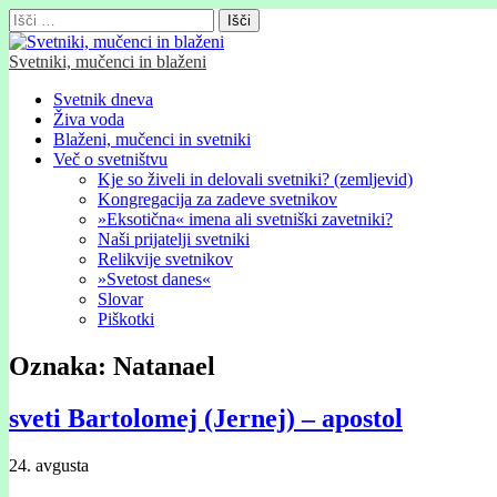
Išči:
Svetniki, mučenci in blaženi
Glavni
Skip
Svetnik dneva
to
Živa voda
meni
content
Blaženi, mučenci in svetniki
Več o svetništvu
Kje so živeli in delovali svetniki? (zemljevid)
Kongregacija za zadeve svetnikov
»Eksotična« imena ali svetniški zavetniki?
Naši prijatelji svetniki
Relikvije svetnikov
»Svetost danes«
Slovar
Piškotki
Oznaka:
Natanael
sveti Bartolomej (Jernej) – apostol
24. avgusta