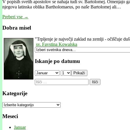
V popisih svetih apostolov se nahaja tudi sv. Bartolomej. Omenjajo g
njegova latinska oblika Bartholomaeus, po naše Bartolomej ali…
Preberi vse →
Dobra misel
"
Trpljenje je največji zaklad na zemlji - očiščuje du
sv. Favstina Kowalska
Iskanje po datumu
Prikaži
Išči:
Kategorije
Kategorije
Meseci
Januar