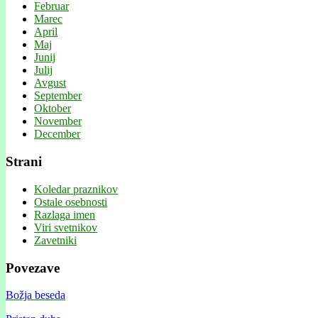
Februar
Marec
April
Maj
Junij
Julij
Avgust
September
Oktober
November
December
Strani
Koledar praznikov
Ostale osebnosti
Razlaga imen
Viri svetnikov
Zavetniki
Povezave
Božja beseda