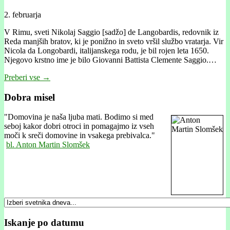
2. februarja
V Rimu, sveti Nikolaj Saggio [sadžo] de Langobardis, redovnik iz
Reda manjših bratov, ki je ponižno in sveto vršil službo vratarja. Vir
Nicola da Longobardi, italijanskega rodu, je bil rojen leta 1650.
Njegovo krstno ime je bilo Giovanni Battista Clemente Saggio.…
Preberi vse →
Dobra misel
"
Domovina je naša ljuba mati. Bodimo si med
seboj kakor dobri otroci in pomagajmo iz vseh
moči k sreči domovine in vsakega prebivalca."
bl. Anton Martin Slomšek
Iskanje po datumu