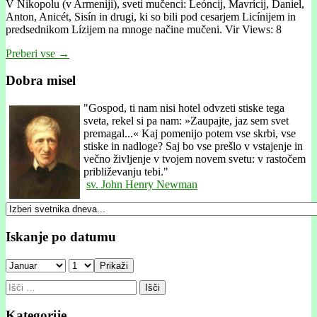
V Nikopolu (v Armeniji), sveti mučenci: Leóncij, Mavrícij, Daniel,
Anton, Anicét, Sisín in drugi, ki so bili pod cesarjem Licínijem in
predsednikom Lízijem na mnoge načine mučeni. Vir Views: 8
Preberi vse →
Dobra misel
"
Gospod, ti nam nisi hotel odvzeti stiske tega
sveta, rekel si pa nam: »Zaupajte, jaz sem svet
premagal...« Kaj pomenijo potem vse skrbi, vse
stiske in nadloge? Saj bo vse prešlo v vstajenje in
večno življenje v tvojem novem svetu: v rastočem
približevanju tebi."
sv. John Henry Newman
Iskanje po datumu
Prikaži
Išči:
Kategorije