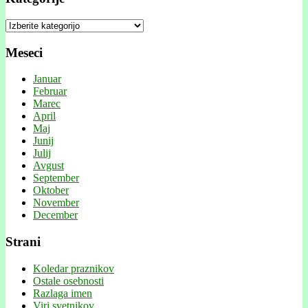
Kategorije
Meseci
Januar
Februar
Marec
April
Maj
Junij
Julij
Avgust
September
Oktober
November
December
Strani
Koledar praznikov
Ostale osebnosti
Razlaga imen
Viri svetnikov