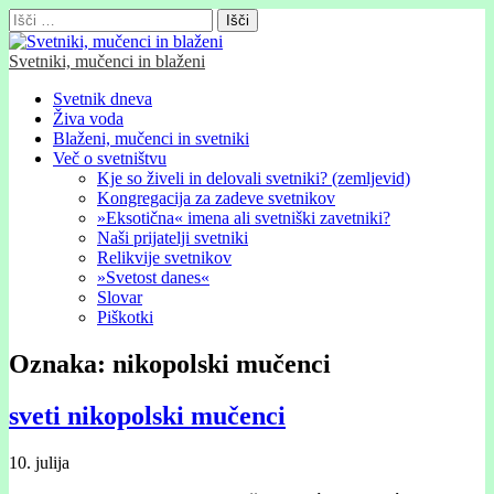
Išči:
Svetniki, mučenci in blaženi
Glavni
Skip
Svetnik dneva
to
Živa voda
meni
content
Blaženi, mučenci in svetniki
Več o svetništvu
Kje so živeli in delovali svetniki? (zemljevid)
Kongregacija za zadeve svetnikov
»Eksotična« imena ali svetniški zavetniki?
Naši prijatelji svetniki
Relikvije svetnikov
»Svetost danes«
Slovar
Piškotki
Oznaka:
nikopolski mučenci
sveti nikopolski mučenci
10. julija