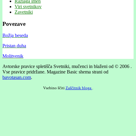
Razlaga imen
Viri svetnikov
Zavetniki
Povezave
Božja beseda
Pristan duha
Molitvenik
Avtorske pravice spletišča Svetniki, mučenci in blaženi od © 2006 .
Vse pravice pridržane.
Magazine Basic shema strani od
bavotasan.com
.
Vsebino ščiti
Zaščitnik bloga
.