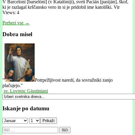
V Barceloni [barselóni] (v Katalónĳi), sveti Pacián [pasĳán], škof,
ki je razlagal krščansko vero in si je pridobil ime katoliški. Vir
Views: 4
Preberi vse →
Dobra misel
"
Potrpežljivost naredi, da sovražniki zanjo
plačujejo."
sv. Lovrenc Giustiniani
Iskanje po datumu
Prikaži
Išči: