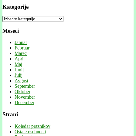
Kategorije
Kategorije
Meseci
Januar
Februar
Marec
April
Maj
Junij
Julij
Avgust
September
Oktober
November
December
Strani
Koledar praznikov
Ostale osebnosti