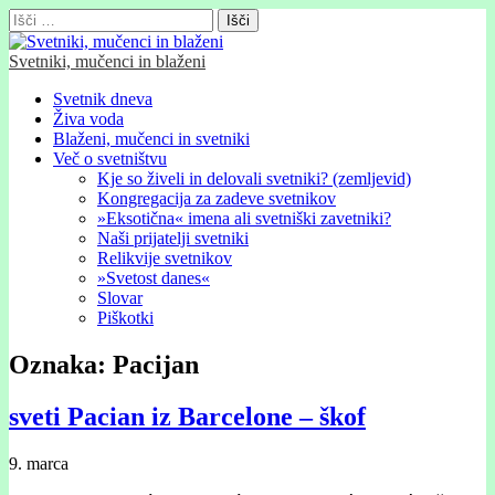
Išči:
Svetniki, mučenci in blaženi
Glavni
Skip
Svetnik dneva
to
Živa voda
meni
content
Blaženi, mučenci in svetniki
Več o svetništvu
Kje so živeli in delovali svetniki? (zemljevid)
Kongregacija za zadeve svetnikov
»Eksotična« imena ali svetniški zavetniki?
Naši prijatelji svetniki
Relikvije svetnikov
»Svetost danes«
Slovar
Piškotki
Oznaka:
Pacijan
sveti Pacian iz Barcelone – škof
9. marca