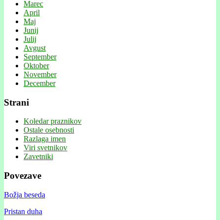
Marec
April
Maj
Junij
Julij
Avgust
September
Oktober
November
December
Strani
Koledar praznikov
Ostale osebnosti
Razlaga imen
Viri svetnikov
Zavetniki
Povezave
Božja beseda
Pristan duha