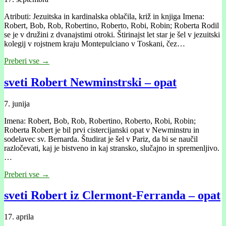
Atributi: Jezuitska in kardinalska oblačila, križ in knjiga Imena:
Robert, Bob, Rob, Robertino, Roberto, Robi, Robin; Roberta Rodil
se je v družini z dvanajstimi otroki. Štirinajst let star je šel v jezuitski
kolegij v rojstnem kraju Montepulciano v Toskani, čez…
Preberi vse →
sveti Robert Newminstrski – opat
7. junija
Imena: Robert, Bob, Rob, Robertino, Roberto, Robi, Robin;
Roberta Robert je bil prvi cistercijanski opat v Newminstru in
sodelavec sv. Bernarda. Študirat je šel v Pariz, da bi se naučil
razločevati, kaj je bistveno in kaj stransko, slučajno in spremenljivo.
…
Preberi vse →
sveti Robert iz Clermont-Ferranda – opat
17. aprila