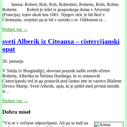
Imena: Robert, Bob, Rob, Robertino, Roberto, Robi, Robin;
Roberta Robert je izšel iz gosposkega doma v Alverniji
(Francija), rojen okoli leta 1001. Njegov stric je bil škof v
Clermontu, verjetno pa je bil v sorodu s sv. Odilonom iz…
Preberi vse →
sveti Alberik iz Citeauxa – cistercijanski
opat
26. januarja
V Sitóju (v Burgúndiji), slovesni praznik naših svetih očetov
Roberta, Alberika in Štefana Hardinga, ki so ustanovili
Cistercijanski red in ga postavili pod častno ime in varstvo Blažene
Device Marije. Sveti Alberik, opat, ki je prišel med prvimi menihi
iz…
Preberi vse →
Dobra misel
"
Vsi se v večnost odpravljamo. Ali pa se tudi na