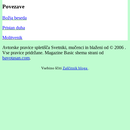
Povezave
Božja beseda
Pristan duha
Molitvenik
Avtorske pravice spletišča Svetniki, mučenci in blaženi od © 2006 .
Vse pravice pridržane.
Magazine Basic shema strani od
bavotasan.com
.
Vsebino ščiti
Zaščitnik bloga
.