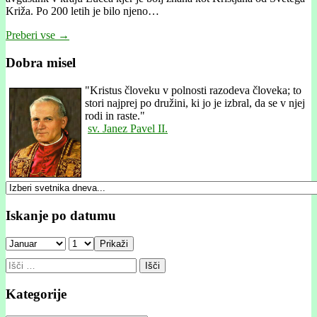
Križa. Po 200 letih je bilo njeno…
Preberi vse →
Dobra misel
"
Kristus človeku v polnosti razodeva človeka; to
stori najprej po družini, ki jo je izbral, da se v njej
rodi in raste."
sv. Janez Pavel II.
Iskanje po datumu
Prikaži
Išči:
Kategorije