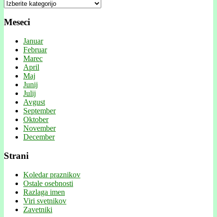
Kategorije
Meseci
Januar
Februar
Marec
April
Maj
Junij
Julij
Avgust
September
Oktober
November
December
Strani
Koledar praznikov
Ostale osebnosti
Razlaga imen
Viri svetnikov
Zavetniki