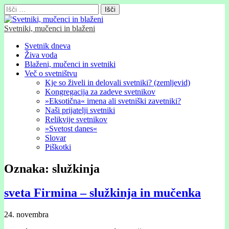
Išči:
Svetniki, mučenci in blaženi
Glavni
Skip
Svetnik dneva
to
Živa voda
meni
content
Blaženi, mučenci in svetniki
Več o svetništvu
Kje so živeli in delovali svetniki? (zemljevid)
Kongregacija za zadeve svetnikov
»Eksotična« imena ali svetniški zavetniki?
Naši prijatelji svetniki
Relikvije svetnikov
»Svetost danes«
Slovar
Piškotki
Oznaka:
služkinja
sveta Firmina – služkinja in mučenka
24. novembra