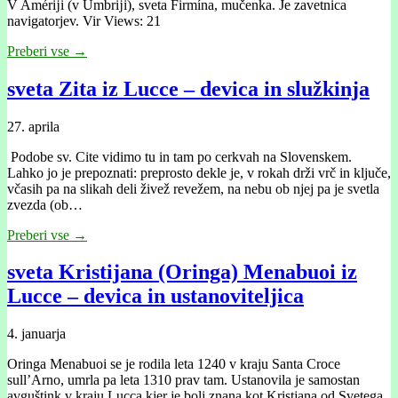
V Amérĳi (v Umbrĳi), sveta Firmína, mučenka. Je zavetnica
navigatorjev. Vir Views: 21
Preberi vse →
sveta Zita iz Lucce – devica in služkinja
27. aprila
Podobe sv. Cite vidimo tu in tam po cerkvah na Slovenskem.
Lahko jo je prepoznati: preprosto dekle je, v rokah drži vrč in ključe,
včasih pa na slikah deli živež revežem, na nebu ob njej pa je svetla
zvezda (ob…
Preberi vse →
sveta Kristijana (Oringa) Menabuoi iz
Lucce – devica in ustanoviteljica
4. januarja
Oringa Menabuoi se je rodila leta 1240 v kraju Santa Croce
sull’Arno, umrla pa leta 1310 prav tam. Ustanovila je samostan
avguštink v kraju Lucca kjer je bolj znana kot Kristjana od Svetega