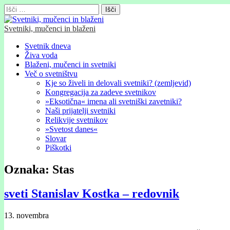
Išči:
Svetniki, mučenci in blaženi
Glavni
Skip
Svetnik dneva
to
Živa voda
meni
content
Blaženi, mučenci in svetniki
Več o svetništvu
Kje so živeli in delovali svetniki? (zemljevid)
Kongregacija za zadeve svetnikov
»Eksotična« imena ali svetniški zavetniki?
Naši prijatelji svetniki
Relikvije svetnikov
»Svetost danes«
Slovar
Piškotki
Oznaka:
Stas
sveti Stanislav Kostka – redovnik
13. novembra