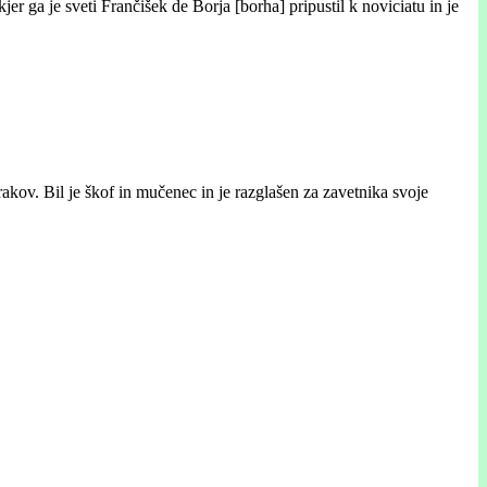
r ga je sveti Frančišek de Borja [borha] pripustil k noviciatu in je
akov. Bil je škof in mučenec in je razglašen za zavetnika svoje