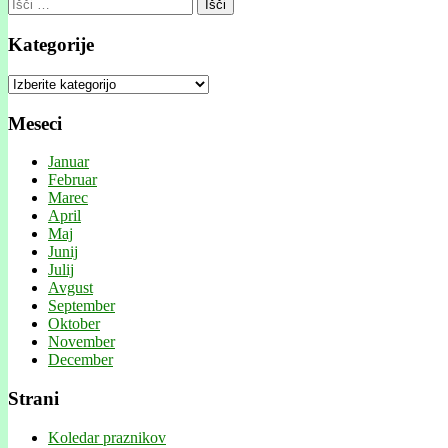
Išči:
Kategorije
Kategorije
Meseci
Januar
Februar
Marec
April
Maj
Junij
Julij
Avgust
September
Oktober
November
December
Strani
Koledar praznikov