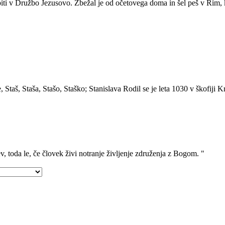
piti v Družbo Jezusovo. Zbežal je od očetovega doma in šel peš v Rim, kje
aš, Staša, Stašo, Staško; Stanislava Rodil se je leta 1030 v škofiji Kr
, toda le, če človek živi notranje življenje združenja z Bogom. "