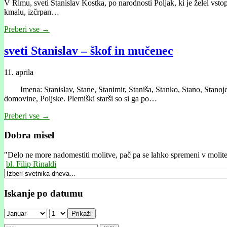
V Rimu, sveti Stanislav Kostka, po narodnosti Poljak, ki je želel vsto
kmalu, izčrpan…
Preberi vse →
sveti Stanislav – škof in mučenec
11. aprila
Imena: Stanislav, Stane, Stanimir, Staniša, Stanko, Stano, Stanoje, St
domovine, Poljske. Plemiški starši so si ga po…
Preberi vse →
Dobra misel
"
Delo ne more nadomestiti molitve, pač pa se lahko spremeni v molitev
bl. Filip Rinaldi
Iskanje po datumu
Prikaži