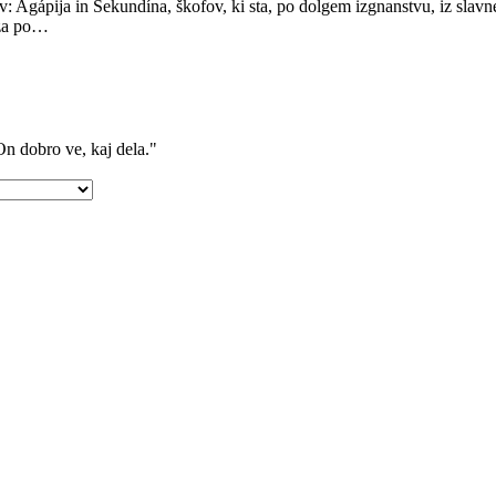
v: Agápija in Sekundína, škofov, ki sta, po dolgem izgnanstvu, iz sla
eza po…
On dobro ve, kaj dela."