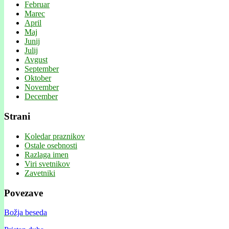
Februar
Marec
April
Maj
Junij
Julij
Avgust
September
Oktober
November
December
Strani
Koledar praznikov
Ostale osebnosti
Razlaga imen
Viri svetnikov
Zavetniki
Povezave
Božja beseda