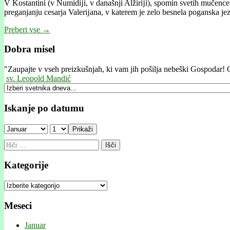
V Kostantini (v Numídĳi, v današnji Alžirĳi), spomin svetih mučence
preganjanju cesarja Valerĳana, v katerem je zelo besnela poganska j
Preberi vse →
Dobra misel
"
Zaupajte v vseh preizkušnjah, ki vam jih pošilja nebeški Gospodar! 
sv. Leopold Mandić
Iskanje po datumu
Prikaži
Išči:
Kategorije
Kategorije
Meseci
Januar