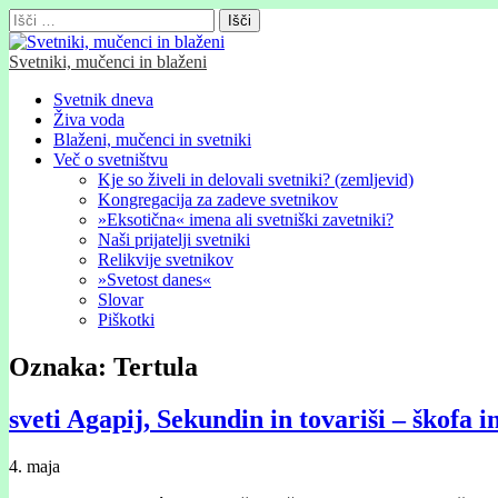
Išči:
Svetniki, mučenci in blaženi
Glavni
Skip
Svetnik dneva
to
Živa voda
meni
content
Blaženi, mučenci in svetniki
Več o svetništvu
Kje so živeli in delovali svetniki? (zemljevid)
Kongregacija za zadeve svetnikov
»Eksotična« imena ali svetniški zavetniki?
Naši prijatelji svetniki
Relikvije svetnikov
»Svetost danes«
Slovar
Piškotki
Oznaka:
Tertula
sveti Agapij, Sekundin in tovariši – škofa i
4. maja